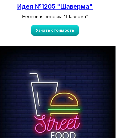
Идея №1205 "Шаверма"
Неоновая вывеска "Шаверма"
Узнать стоимость