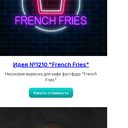
Идея №1210 "French Fries"
Неоновая вывеска для кафе фастфуда "French
Fries"
Узнать стоимость