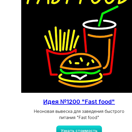
Идея №1200 "Fast food"
Неоновая вывеска для заведения быстрого
питания "Fast food"
Узнать стоимость