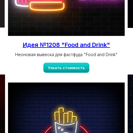
Идея №1208 "Food and Drink"
Неоновая вывеска для фастфуда "Food and Drink"
Узнать стоимость