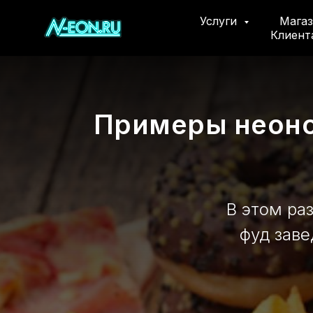
Услуги
Мага
Клиен
Примеры неоно
В этом ра
фуд заве