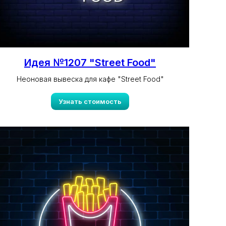
Идея №1207 "Street Food"
Неоновая вывеска для кафе "Street Food"
Узнать стоимость