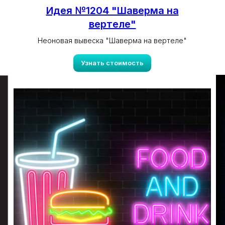
Идея №1204 "Шаверма на
вертеле"
Неоновая вывеска "Шаверма на вертеле"
Узнать стоимость