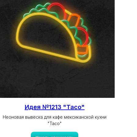
Идея №1213 "Taco"
Неоновая вывеска для кафе мексиканской кухни
"Taco"