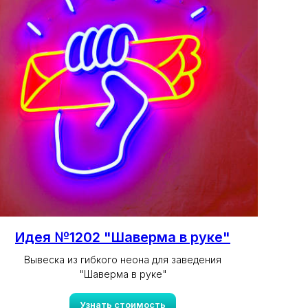
Идея №1202 "Шаверма в руке"
Вывеска из гибкого неона для заведения
"Шаверма в руке"
Узнать стоимость