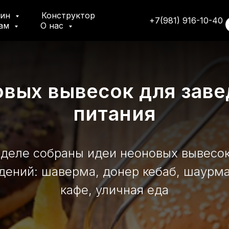
зин
Конструктор
+7(981) 916-10-40
там
О нас
вых вывесок для заве
питания
зделе собраны идеи неоновых вывесок
дений: шаверма, донер кебаб, шаурма
кафе, уличная еда