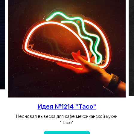
Идея №1214 "Taco"
Неоновая вывеска для кафе мексиканской кухни
"Taco"