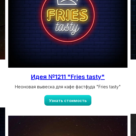
Идея №1211 "Fries tasty"
Неоновая вывеска для кафе фастфуда "Fries tasty"
Узнать стоимость