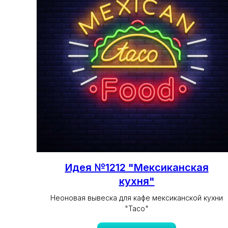
Идея №1212 "Мексиканская
кухня"
Неоновая вывеска для кафе мексиканской кухни
"Taco"