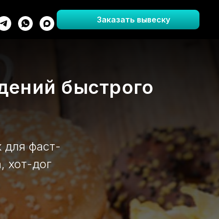
Заказать вывеску
дений быстрого
 для фаст-
, хот-дог