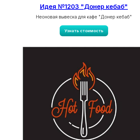
Идея №1203 "Донер кебаб"
Неоновая вывеска для кафе "Донер кебаб"
Узнать стоимость