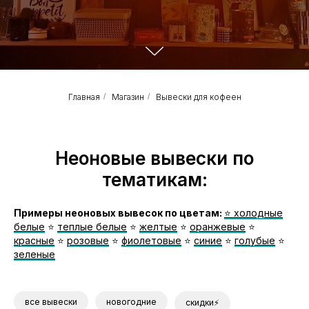
Главная
/
Магазин
/
Вывески для кофеен
Неоновые вывески по
тематикам:
Примеры неоновых вывесок по цветам:
⭐️ холодные
белые
⭐️
теплые белые
⭐️
желтые
⭐️
оранжевые
⭐️
красные
⭐️
розовые
⭐️
фиолетовые
⭐️
синие
⭐️
голубые
⭐️
зеленые
все вывески
новогодние
скидки⚡