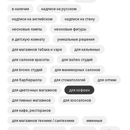
в наличии
надписи на русском
надписи на английском
надписи на стену
неоновые лампы
неоновые фигуры
в детскую комнату
уникальные решения
для магазинов табака и vape
для кальянных
для салонов красоты
для lashes студий
для brows студий
для маникюрных салонов
для барбершопа
для стоматологий
для оптики
для цветочных магазинов
для кофеен
для пивных магазинов
для зоосалонов
для кафе, ресторанов
для магазинов техники / сантехники
именные