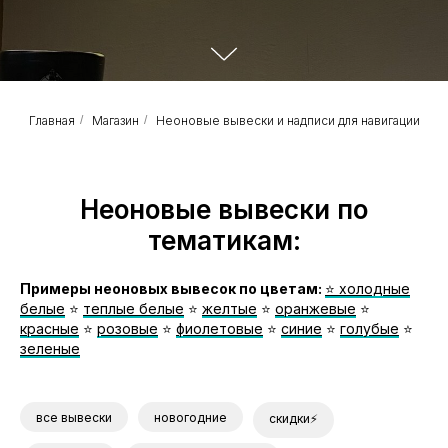
Главная
/
Магазин
/
Неоновые вывески и надписи для навигации
Неоновые вывески по
тематикам:
Примеры неоновых вывесок по цветам:
⭐️ холодные
белые
⭐️
теплые белые
⭐️
желтые
⭐️
оранжевые
⭐️
красные
⭐️
розовые
⭐️
фиолетовые
⭐️
синие
⭐️
голубые
⭐️
зеленые
все вывески
новогодние
скидки⚡