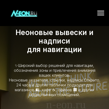
Неоновые вывески и
надписи
для навигации
✨Широкий выбор решений для навигации,
обозначения зоны и привлечения внимания
ваших клиентов.
Неоновые указатели, стрелки, надписи Открыто,
24 часа и другие таблички подходят для
магазинов 🛍️, кафе ☕, офисов 🏢 и других
общественных помещений.