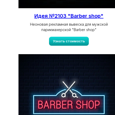
Идея №2103 "Barber shop"
Неоновая рекламная вывеска для мужской
парикмахерской "Barber shop"
Узнать стоимость