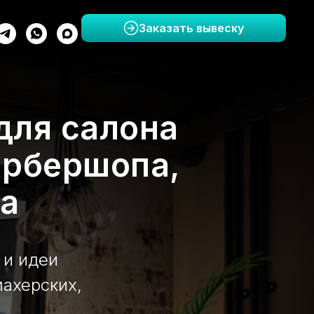
Заказать вывеску
для салона
арбершопа,
а
 и идеи
махерских,