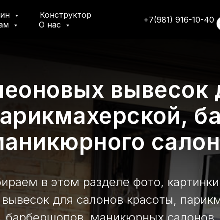
зин
Конструктор
+7(981) 916-10-40
там
О нас
еоновых вывесок 
парикмахерской, б
маникюрного салон
ираем в этом разделе фото, картинки
вывесок для салонов красоты, парик
барбершопов, маникюрных салонов