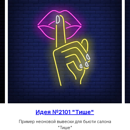
Идея №2101 "Тише"
Пример неоновой вывески для бьюти салона
"Тише"