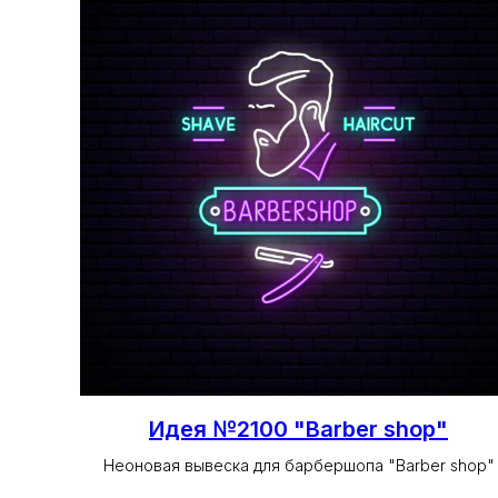
Идея №2100 "Barber shop"
Неоновая вывеска для барбершопа "Barber shop"