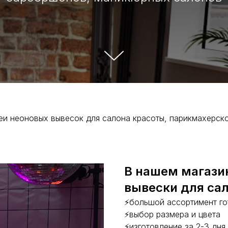
еи неоновых вывесок для салона красоты, парикмахерск
В нашем магази
вывески для са
⚡большой ассортимент г
⚡выбор размера и цвета
⚡изготовление за 2-3 дня