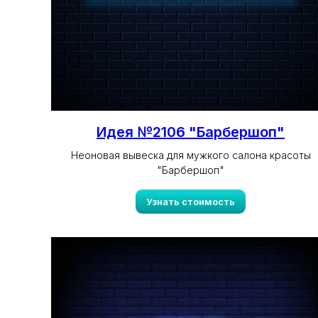
Идея №2106 "Барбершоп"
Неоновая вывеска для мужкого салона красоты
"Барбершоп"
Узнать стоимость