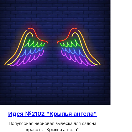
Идея №2102 "Крылья ангела"
Популярная неоновая вывеска для салона
красоты "Крылья ангела"