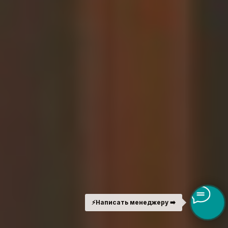
⚡️
Написать менеджеру ➡️