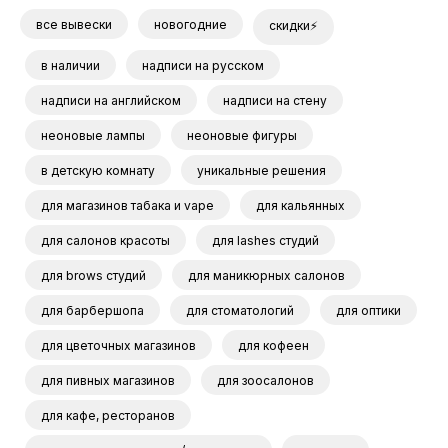
все вывески
новогодние
скидки⚡
в наличии
надписи на русском
надписи на английском
надписи на стену
неоновые лампы
неоновые фигуры
в детскую комнату
уникальные решения
для магазинов табака и vape
для кальянных
для салонов красоты
для lashes студий
для brows студий
для маникюрных салонов
для барбершопа
для стоматологий
для оптики
для цветочных магазинов
для кофеен
для пивных магазинов
для зоосалонов
для кафе, ресторанов