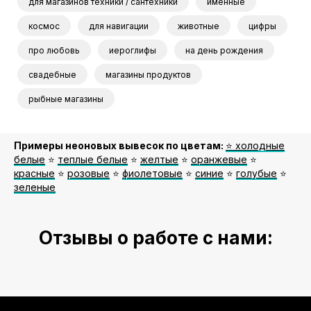
для магазинов техники / сантехники
именные
космос
для навигации
животные
цифры
про любовь
иероглифы
на день рождения
свадебные
магазины продуктов
рыбные магазины
Примеры неоновых вывесок по цветам:
⭐️ холодные
белые
⭐️
теплые белые
⭐️
желтые
⭐️
оранжевые
⭐️
красные
⭐️
розовые
⭐️
фиолетовые
⭐️
синие
⭐️
голубые
⭐️
зеленые
Отзывы о работе с нами: