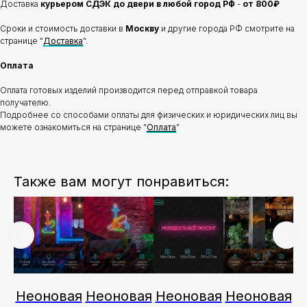
Доставка
курьером СДЭК до двери в любой город РФ
-
от 800₽
Сроки и стоимость доставки в
Москву
и другие города РФ смотрите на
странице "
Доставка
".
Оплата
Оплата готовых изделий производится перед отправкой товара
получателю.
Подробнее со способами оплаты для физических и юридических лиц вы
можете ознакомиться на странице "
Оплата
"
Также вам могут понравиться:
ая
Неоновая
Неоновая
Неоновая
Неоновая
Н