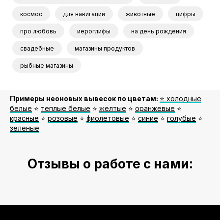
космос
для навигации
животные
цифры
про любовь
иероглифы
на день рождения
свадебные
магазины продуктов
рыбные магазины
Примеры неоновых вывесок по цветам:
⭐️ холодные
белые
⭐️
теплые белые
⭐️
желтые
⭐️
оранжевые
⭐️
красные
⭐️
розовые
⭐️
фиолетовые
⭐️
синие
⭐️
голубые
⭐️
зеленые
Отзывы о работе с нами: