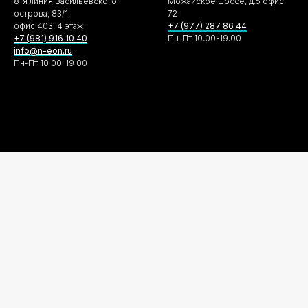
8-я линия Васильевского
Можайское шоссе, д.5 офис
острова, 83/1,
72
офис 403, 4 этаж
+7 (977) 287 86 44
+7 (981) 916 10 40
Пн-Пт 10:00-19:00
info@n-eon.ru
Пн-Пт 10:00-19:00