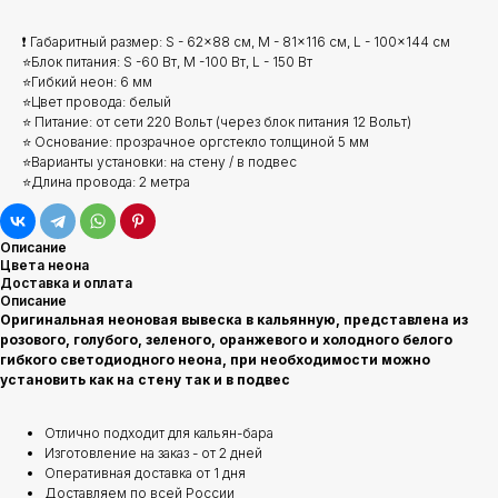
❗ Габаритный размер: S - 62x88 см, M - 81x116 см, L - 100x144 см
⭐Блок питания: S -60 Вт, М -100 Вт, L - 150 Вт
⭐Гибкий неон: 6 мм
⭐Цвет провода: белый
⭐ Питание: от сети 220 Вольт (через блок питания 12 Вольт)
⭐ Основание: прозрачное оргстекло толщиной 5 мм
⭐Варианты установки: на стену / в подвес
⭐Длина провода: 2 метра
Описание
Цвета неона
Доставка и оплата
Описание
Оригинальная неоновая вывеска в кальянную, представлена из
розового, голубого, зеленого, оранжевого и холодного белого
гибкого светодиодного неона, при необходимости можно
установить как на стену так и в подвес
Отлично подходит для кальян-бара
Изготовление на заказ - от 2 дней
Оперативная доставка от 1 дня
Доставляем по всей России