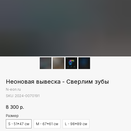
Неоновая вывеска - Сверлим зубы
N-eon.ru
SKU:
2024-0070191
8 300
р.
Размер
S - 51*47 см
M - 67*61 см
L - 98*89 см