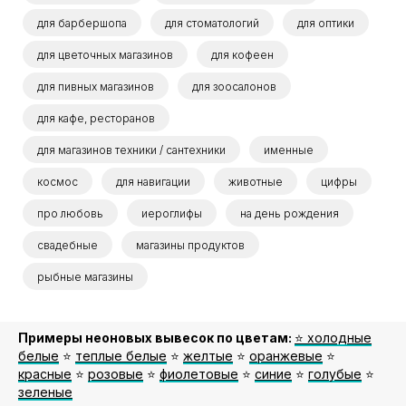
для барбершопа
для стоматологий
для оптики
для цветочных магазинов
для кофеен
для пивных магазинов
для зоосалонов
для кафе, ресторанов
для магазинов техники / сантехники
именные
космос
для навигации
животные
цифры
про любовь
иероглифы
на день рождения
свадебные
магазины продуктов
рыбные магазины
Примеры неоновых вывесок по цветам:
⭐️ холодные
белые
⭐️
теплые белые
⭐️
желтые
⭐️
оранжевые
⭐️
красные
⭐️
розовые
⭐️
фиолетовые
⭐️
синие
⭐️
голубые
⭐️
зеленые