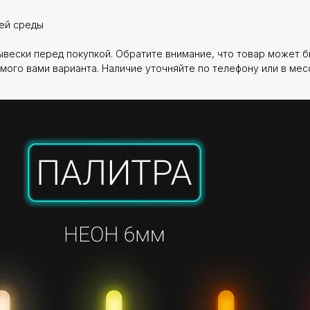
щей среды
ески перед покупкой. Обратите внимание, что товар может быт
мого вами варианта. Наличие уточняйте по телефону или в мес