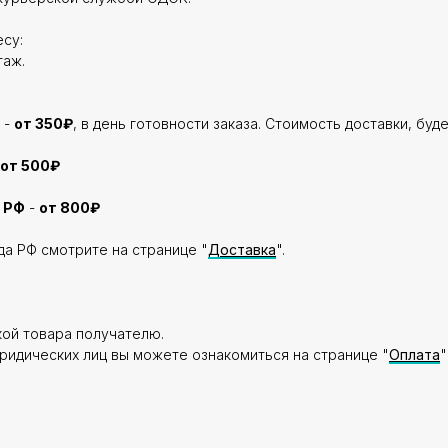
су:
таж.
 -
от 350₽
, в день готовности заказа. Стоимость доставки, буд
от 500₽
 РФ
-
от 800₽
да РФ смотрите на странице "
Доставка
".
кой товара получателю.
ридических лиц вы можете ознакомиться на странице "
Оплата
"