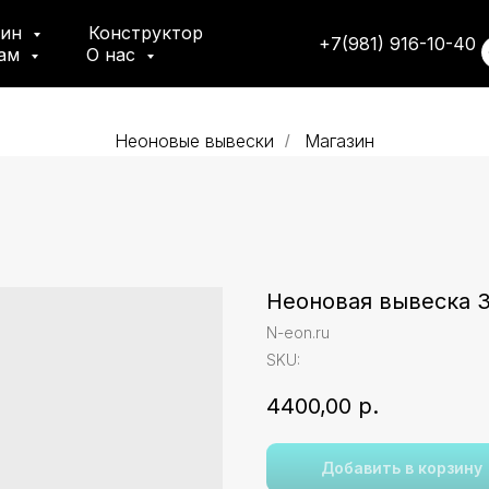
зин
Конструктор
+7(981) 916-10-40
там
О нас
Неоновые вывески
Магазин
/
Неоновая вывеска З
N-eon.ru
SKU:
4400,00
р.
Добавить в корзину