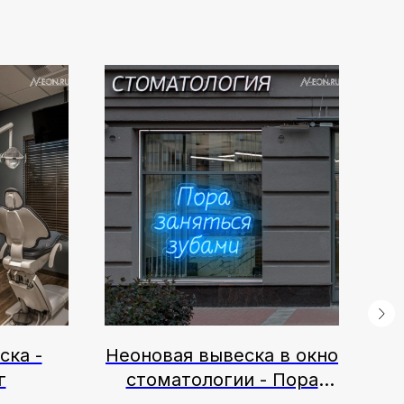
ска -
Неоновая вывеска в окно
г
стоматологии - Пора
заняться зубами