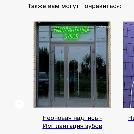
Также вам могут понравиться:
еска
Неоновая надпись -
Н
узкое
Имплантация зубов