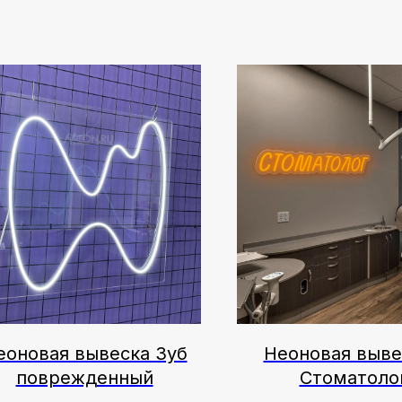
еоновая вывеска Зуб
Неоновая выве
поврежденный
Стоматоло