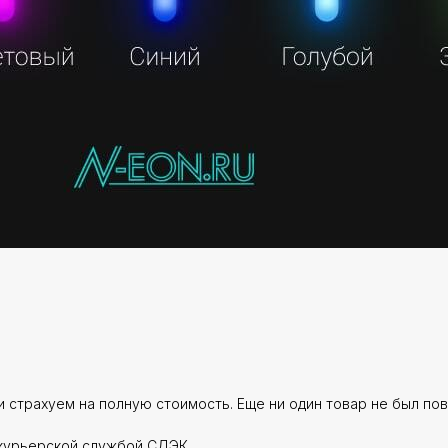
 страхуем на полную стоимость. Еще ни один товар не был по
курьерской службой СДЭК.