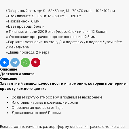
❗ Габаритный размер: S - 53x53 см, M - 70x70 см, L - 102x102 см
⭐Блок питания: S - 36 Вт, М - 60 Вт, L - 120 Вт
⭐Гибкий неон: 6 мм
⭐Цвет провода: белый
⭐ Питание: от сети 220 Вольт (через блок питания 12 Вольт)
⭐ Основание: прозрачное оргстекло толщиной 5 мм
⭐Варианты установки: на стену / на подставку / в подвес *уточняйте
у менеджера
⭐Длина провода: 2 метра
Описание
Доставка и оплата
Описание
Элегантный символ целостности и гармонии, который подчеркнет
красоту каждого цветка
Создаёт крутую атмосферу и поднимает настроение
Изготовим на заказ в кратчайшие сроки
Оперативная доставка от 1 дня
Доставляем по всей России
Если вы хотите изменить размер, форму основания, расположение слов,