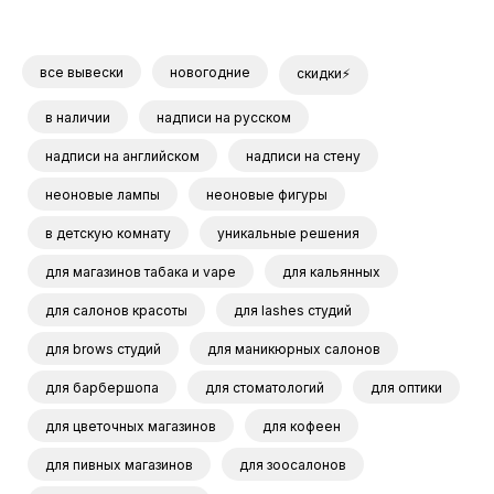
все вывески
новогодние
скидки⚡
в наличии
надписи на русском
надписи на английском
надписи на стену
неоновые лампы
неоновые фигуры
в детскую комнату
уникальные решения
для магазинов табака и vape
для кальянных
для салонов красоты
для lashes студий
для brows студий
для маникюрных салонов
для барбершопа
для стоматологий
для оптики
для цветочных магазинов
для кофеен
для пивных магазинов
для зоосалонов