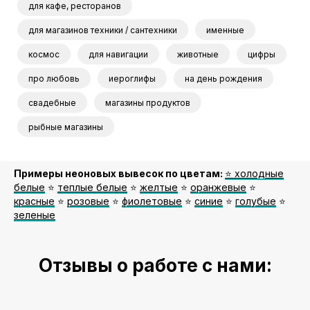
для кафе, ресторанов
для магазинов техники / сантехники
именные
космос
для навигации
животные
цифры
про любовь
иероглифы
на день рождения
свадебные
магазины продуктов
рыбные магазины
Примеры неоновых вывесок по цветам:
⭐️ холодные
белые
⭐️
теплые белые
⭐️
желтые
⭐️
оранжевые
⭐️
красные
⭐️
розовые
⭐️
фиолетовые
⭐️
синие
⭐️
голубые
⭐️
зеленые
Отзывы о работе с нами: