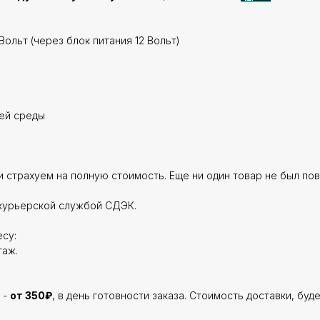
Вольт (через блок питания 12 Вольт)
щей среды
 страхуем на полную стоимость. Еще ни один товар не был по
курьерской службой СДЭК.
су:
таж.
 -
от 350₽
, в день готовности заказа. Стоимость доставки, буд