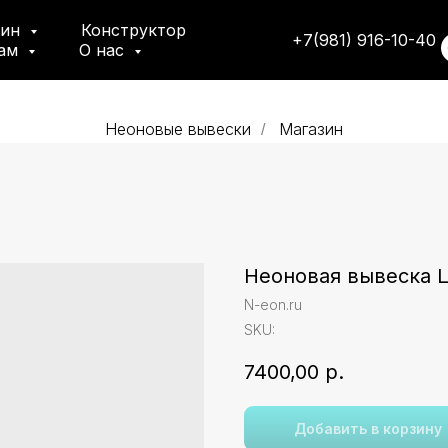
зин
Конструктор
+7(981) 916-10-40
там
О нас
Неоновые вывески
Магазин
/
Неоновая вывеска 
N-eon.ru
SKU:
7400,00
р.
Добавить в корзину