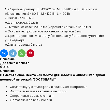
❗ Габаритный размер: S - 49x62 см, M - 65x81 см, L - 95x120 см
⭐Блок питания: S - 60 Вт, M - 120 Вт, L - 120 Вт
⭐Гибкий неон: 6 мм
⭐Цвет провода: белый
⭐ Питание: от сети 220 Вольт (через блок питания 12 Вольт)
⭐ Основание: прозрачное оргстекло толщиной 5 мм
⭐Варианты установки: на стену / на подставку / в подвес *уточняйте
у менеджера
⭐Длина провода: 2 метра
Описание
Доставка и оплата
ФОТО
Описание
Отметьте свое место как место для заботы о животных с яркой
неоновой вывеской "ЗООТОВАРЫ".
Создаёт крутую атмосферу и поднимает настроение
Изготовим на заказ в кратчайшие сроки
Оперативная доставка от 1 дня
Доставляем по всей России