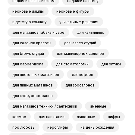
надписи на английском
надписи на стену
она
неоновые лампы
неоновые фигуры
в детскую комнату
уникальные решения
для магазинов табака и vape
для кальянных
для салонов красоты
для lashes студий
для brows студий
для маникюрных салонов
для барбершопа
для стоматологий
для оптики
для цветочных магазинов
для кофеен
для пивных магазинов
для зоосалонов
для кафе, ресторанов
для магазинов техники / сантехники
именные
космос
для навигации
животные
цифры
про любовь
иероглифы
на день рождения