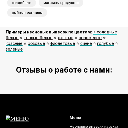
свадебные
магазины продуктов
рыбные магазины
Примеры неоновых вывесок по цветам:
⭐️ холодные
белые
⭐️
теплые белые
⭐️
желтые
⭐️
оранжевые
⭐️
красные
⭐️
розовые
⭐️
фиолетовые
⭐️
синие
⭐️
голубые
⭐️
зеленые
Отзывы о работе с нами:
Меню
Неоновые вывески на заказ