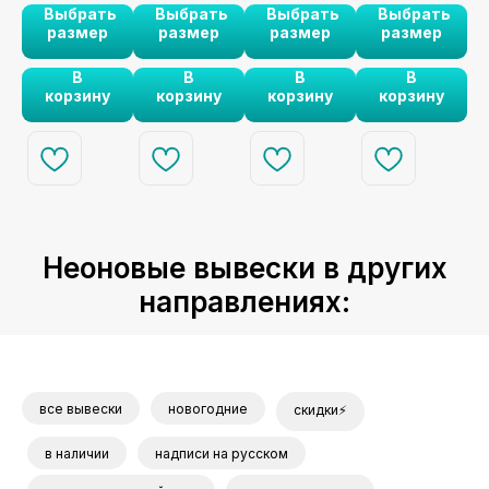
ь
Выбрать
Выбрать
Выбрать
Выбрать
или
оранжевого
ЗООСАЛОНА
элемент декора
ро
размер
размер
размер
размер
ем
Ветеринарной
неона
для креативных
клиники
пространств и
В
В
В
В
ере
студий.
корзину
корзину
корзину
корзину
 -
на
м
220V
V в
)
вод
Неоновые вывески в других
направлениях:
тся
 на
ся!
все вывески
новогодние
скидки⚡
в
в наличии
надписи на русском
о