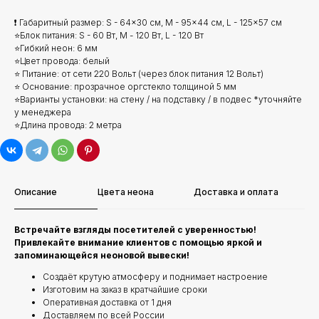
❗ Габаритный размер: S - 64x30 см, M - 95x44 см, L - 125x57 см
⭐Блок питания: S - 60 Вт, М - 120 Вт, L - 120 Вт
⭐Гибкий неон: 6 мм
⭐Цвет провода: белый
⭐ Питание: от сети 220 Вольт (через блок питания 12 Вольт)
⭐ Основание: прозрачное оргстекло толщиной 5 мм
⭐Варианты установки: на стену / на подставку / в подвес *уточняйте
у менеджера
⭐Длина провода: 2 метра
Описание
Цвета неона
Доставка и оплата
Встречайте взгляды посетителей с уверенностью!
Привлекайте внимание клиентов с помощью яркой и
запоминающейся неоновой вывески!
Создаёт крутую атмосферу и поднимает настроение
Изготовим на заказ в кратчайшие сроки
Оперативная доставка от 1 дня
Доставляем по всей России