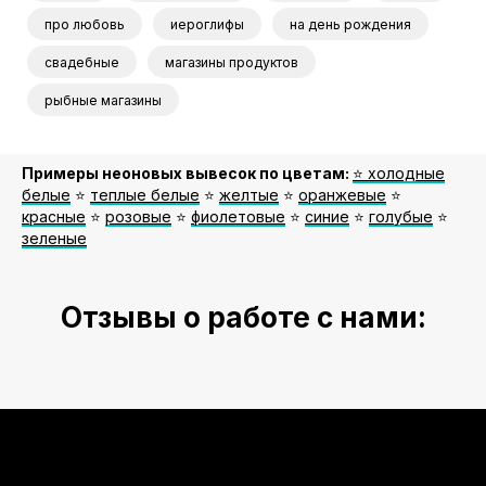
про любовь
иероглифы
на день рождения
свадебные
магазины продуктов
рыбные магазины
Примеры неоновых вывесок по цветам:
⭐️ холодные
белые
⭐️
теплые белые
⭐️
желтые
⭐️
оранжевые
⭐️
красные
⭐️
розовые
⭐️
фиолетовые
⭐️
синие
⭐️
голубые
⭐️
зеленые
Отзывы о работе с нами: