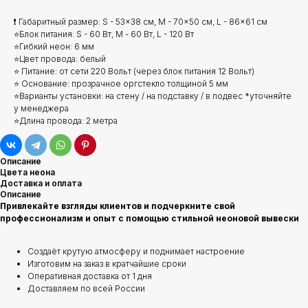
❗ Габаритный размер: S - 53x38 см, M - 70x50 см, L - 86x61 см
⭐Блок питания: S - 60 Вт, М - 60 Вт, L - 120 Вт
⭐Гибкий неон: 6 мм
⭐Цвет провода: белый
⭐ Питание: от сети 220 Вольт (через блок питания 12 Вольт)
⭐ Основание: прозрачное оргстекло толщиной 5 мм
⭐Варианты установки: на стену / на подставку / в подвес *уточняйте
у менеджера
⭐Длина провода: 2 метра
Описание
Цвета неона
Доставка и оплата
Описание
Привлекайте взгляды клиентов и подчеркните свой
профессионализм и опыт с помощью стильной неоновой вывески
Создаёт крутую атмосферу и поднимает настроение
Изготовим на заказ в кратчайшие сроки
Оперативная доставка от 1 дня
Доставляем по всей России