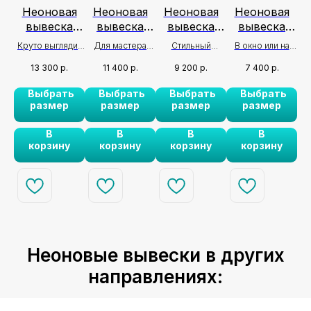
я
Неоновая
Неоновая
Неоновая
Неоновая
а
вывеска
вывеска
вывеска
вывеска
Дорогой я
Brows
Lash & Brow
Педикюр
Круто выглядит
Для мастера
Стильный
В окно или на
Дл
на ресницах
Brows
ли
на стене в
бровиста -
аксессуар из
входные двери
13 300
р.
11 400
р.
9 200
р.
7 400
р.
Brows
 на
студии по
подчеркнет
неона для вашей
для рекламы
п
наращиванию
стиль и
студии бровей!
маникюрного
ь
Выбрать
Выбрать
Выбрать
Выбрать
в
ресниц
профессионализ
✨
салона ✨
пр
размер
размер
размер
размер
м✨
В
В
В
В
корзину
корзину
корзину
корзину
Неоновые вывески в других
направлениях: