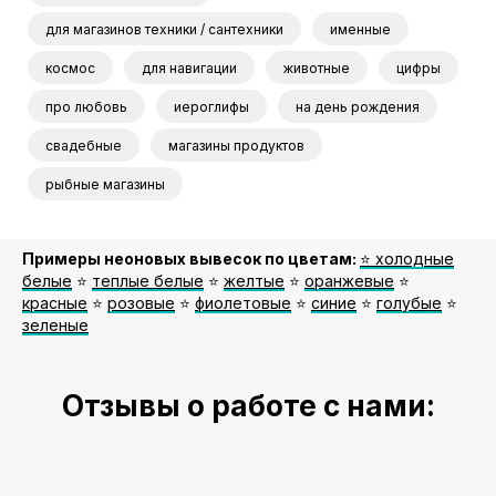
для магазинов техники / сантехники
именные
космос
для навигации
животные
цифры
про любовь
иероглифы
на день рождения
свадебные
магазины продуктов
рыбные магазины
Примеры неоновых вывесок по цветам:
⭐️ холодные
белые
⭐️
теплые белые
⭐️
желтые
⭐️
оранжевые
⭐️
красные
⭐️
розовые
⭐️
фиолетовые
⭐️
синие
⭐️
голубые
⭐️
зеленые
Отзывы о работе с нами: