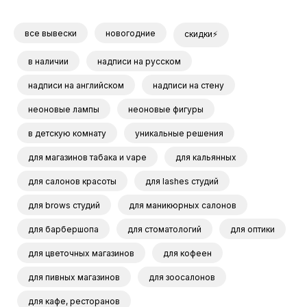
все вывески
новогодние
скидки⚡
в наличии
надписи на русском
надписи на английском
надписи на стену
неоновые лампы
неоновые фигуры
в детскую комнату
уникальные решения
для магазинов табака и vape
для кальянных
для салонов красоты
для lashes студий
для brows студий
для маникюрных салонов
для барбершопа
для стоматологий
для оптики
для цветочных магазинов
для кофеен
для пивных магазинов
для зоосалонов
для кафе, ресторанов