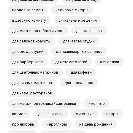
неоновые лампы
неоновые фигуры
в детскую комнату
уникальные решения
для магазинов табака и vape
для кальянных
для салонов красоты
для lashes студий
для brows студий
для маникюрных салонов
для барбершопа
для стоматологий
для оптики
для цветочных магазинов
для кофеен
для пивных магазинов
для зоосалонов
для кафе, ресторанов
для магазинов техники / сантехники
именные
космос
для навигации
животные
цифры
про любовь
иероглифы
на день рождения