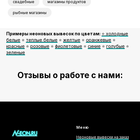
свадебные
магазины продуктов
рыбные магазины
Примеры неоновых вывесок по цветам:
⭐️ холодные
белые
⭐️
теплые белые
⭐️
желтые
⭐️
оранжевые
⭐️
красные
⭐️
розовые
⭐️
фиолетовые
⭐️
синие
⭐️
голубые
⭐️
зеленые
Отзывы о работе с нами:
Меню
Неоновые вывески на заказ