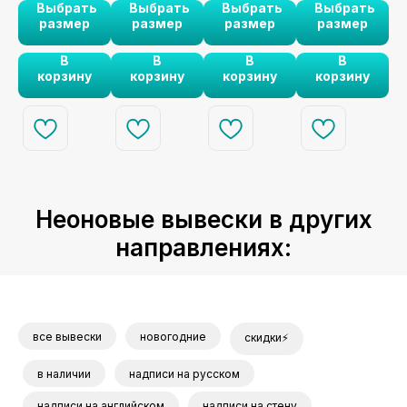
ь
Выбрать
Выбрать
Выбрать
Выбрать
или Магазина
размер
размер
размер
размер
крафтового пива
кр
В
В
В
В
корзину
корзину
корзину
корзину
Неоновые вывески в других
направлениях:
все вывески
новогодние
скидки⚡
в наличии
надписи на русском
надписи на английском
надписи на стену