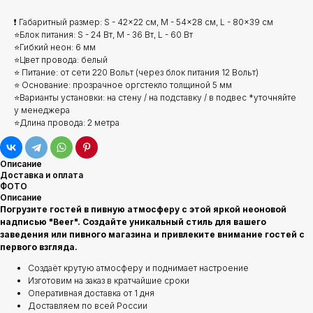
❗ Габаритный размер: S - 42x22 см, M - 54x28 см, L - 80x39 см
⭐Блок питания: S - 24 Вт, M - 36 Вт, L - 60 Вт
⭐Гибкий неон: 6 мм
⭐Цвет провода: белый
⭐ Питание: от сети 220 Вольт (через блок питания 12 Вольт)
⭐ Основание: прозрачное оргстекло толщиной 5 мм
⭐Варианты установки: на стену / на подставку / в подвес *уточняйте
у менеджера
⭐Длина провода: 2 метра
Описание
Доставка и оплата
ФОТО
Описание
Погрузите гостей в пивную атмосферу с этой яркой неоновой
надписью "Beer". Создайте уникальный стиль для вашего
заведения или пивного магазина и привлеките внимание гостей с
первого взгляда.
Создаёт крутую атмосферу и поднимает настроение
Изготовим на заказ в кратчайшие сроки
Оперативная доставка от 1 дня
Доставляем по всей России