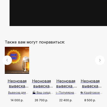
Также вам могут понравиться:
я
Неоновая
Неоновая
Неоновая
Неоновая
 -
вывеска
вывеска
вывеска -
вывеска
ое
Craft Beer
Пивной
Бокал и
Пиво крафт
Cr
щая
Вывеска для
🏭 Ваш склад
✨ Популярная
🍻 Крафтовое
склад
Кружка
ая
рекламы
пенного счастья!
неоновая
пиво — это
14 000
р.
26 700
р.
22 400
р.
8 500
р.
Пива в
з
Пивного
подсветка для
искусство!
шей
магазина✨
Пивного бара
Руках