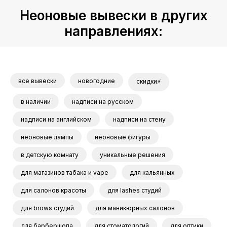
Неоновые вывески в других
направлениях:
все вывески
новогодние
скидки⚡
в наличии
надписи на русском
надписи на английском
надписи на стену
неоновые лампы
неоновые фигуры
в детскую комнату
уникальные решения
для магазинов табака и vape
для кальянных
для салонов красоты
для lashes студий
для brows студий
для маникюрных салонов
для барбершопа
для стоматологий
для оптики