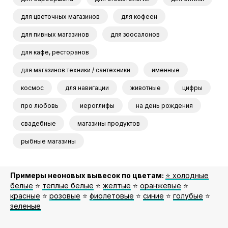
для цветочных магазинов
для кофеен
для пивных магазинов
для зоосалонов
для кафе, ресторанов
для магазинов техники / сантехники
именные
космос
для навигации
животные
цифры
про любовь
иероглифы
на день рождения
свадебные
магазины продуктов
рыбные магазины
Примеры неоновых вывесок по цветам:
⭐️ холодные
белые
⭐️
теплые белые
⭐️
желтые
⭐️
оранжевые
⭐️
красные
⭐️
розовые
⭐️
фиолетовые
⭐️
синие
⭐️
голубые
⭐️
зеленые