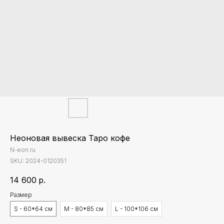
Неоновая вывеска Таро кофе
N-eon.ru
SKU:
2024-0120351
14 600
р.
Размер
S - 60*64 см
M - 80*85 см
L - 100*106 см