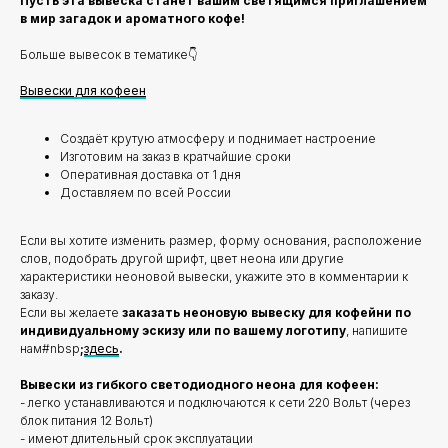
Пусть эта вывеска станет вашим светящимся приглашением
в мир загадок и ароматного кофе!
Больше вывесок в тематике👇
Вывески для кофеен
Создаёт крутую атмосферу и поднимает настроение
Изготовим на заказ в кратчайшие сроки
Оперативная доставка от 1 дня
Доставляем по всей России
Если вы хотите изменить размер, форму основания, расположение
слов, подобрать другой шрифт, цвет неона или другие
характеристики неоновой вывески, укажите это в комментарии к
заказу.
Если вы желаете
заказать неоновую вывеску для кофейни по
индивидуальному эскизу или по вашему логотипу
, напишите
нам#nbsp
;
здесь
.
Вывески из гибкого светодиодного неона для кофеен:
- легко устанавливаются и подключаются к сети 220 Вольт (через
блок питания 12 Вольт)
- имеют длительный срок эксплуатации