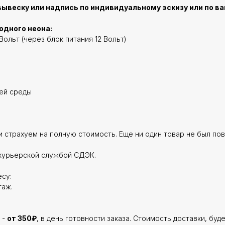
ывеску или надпись по индивидуальному эскизу или по в
одного неона:
Вольт (через блок питания 12 Вольт)
щей среды
 страхуем на полную стоимость. Еще ни один товар не был по
курьерской службой СДЭК.
су:
таж.
 -
от 350₽
, в день готовности заказа. Стоимость доставки, буд