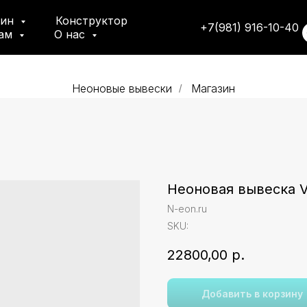
зин
Конструктор
+7(981) 916-10-40
там
О нас
Неоновые вывески
Магазин
/
Неоновая вывеска V
N-eon.ru
SKU:
22800,00
р.
Добавить в корзину