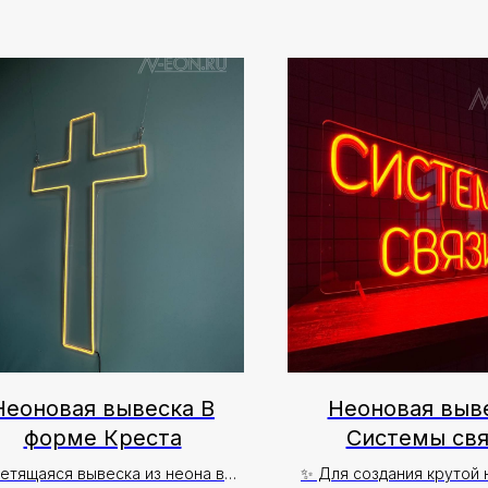
Неоновая вывеска В
Неоновая выв
форме Креста
Системы свя
етящаяся вывеска из неона в
✨ Для создания крутой