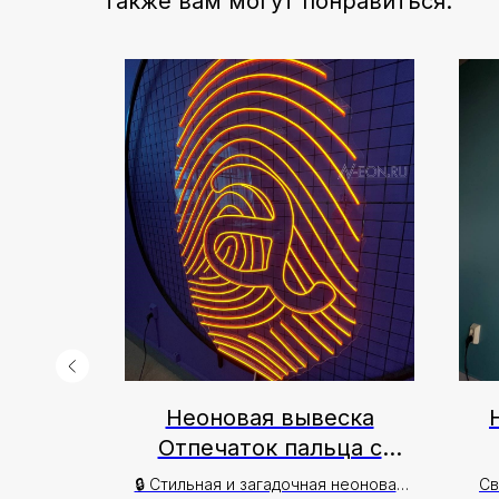
Также вам могут понравиться:
а Люди
Неоновая вывеска
Отпечаток пальца с
шифром "a"
ция для
🔒 Стильная и загадочная неоновая
Св