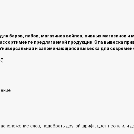
я баров, пабов, магазинов вейпов, пивных магазинов и м
 о ассортименте предлагаемой продукции. Эта вывеска пр
Универсальная и запоминающаяся вывеска для современно
👇
оение
расположение слов, подобрать другой шрифт, цвет неона или д