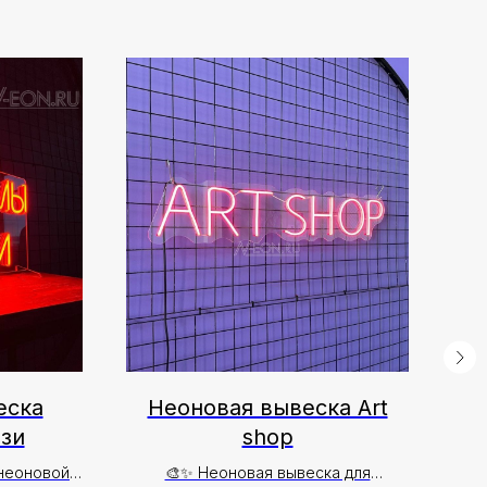
еска
Неоновая вывеска Art
Не
зи
shop
 неоновой
🎨✨ Неоновая вывеска для
🦅 С