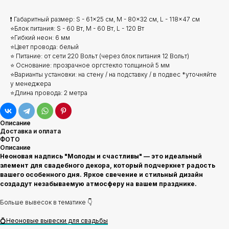
❗ Габаритный размер: S - 61x25 см, M - 80x32 см, L - 118x47 см
⭐Блок питания: S - 60 Вт, M - 60 Вт, L - 120 Вт
⭐Гибкий неон: 6 мм
⭐Цвет провода: белый
⭐ Питание: от сети 220 Вольт (через блок питания 12 Вольт)
⭐ Основание: прозрачное оргстекло толщиной 5 мм
⭐Варианты установки: на стену / на подставку / в подвес *уточняйте
у менеджера
⭐Длина провода: 2 метра
Описание
Доставка и оплата
ФОТО
Описание
Неоновая надпись "Молоды и счастливы" — это идеальный
элемент для свадебного декора, который подчеркнет радость
вашего особенного дня. Яркое свечение и стильный дизайн
создадут незабываемую атмосферу на вашем празднике.
Больше вывесок в тематике 👇
💍Неоновые вывески для свадьбы