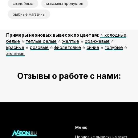
свадебные
магазины продуктов
рыбные магазины
Примеры неоновых вывесок по цветам:
⭐️ холодные
белые
⭐️
теплые белые
⭐️
желтые
⭐️
оранжевые
⭐️
красные
⭐️
розовые
⭐️
фиолетовые
⭐️
синие
⭐️
голубые
⭐️
зеленые
Отзывы о работе с нами:
Меню
Неоновые вывески на заказ