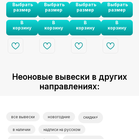
ь
Выбрать
Выбрать
Выбрать
Выбрать
нет
да любовь"
ярким акцентом
"Счастье" станет
Death do us
ma
размер
размер
размер
размер
шей
станет ярким
на вашей
символом
Party" станет
сит
акцентом на
свадьбе или в
радости и любви
ярким акцентом
ук
В
В
В
В
вашей свадьбе.
интерьере. 🌟💍
на вашем
на вашей
корзину
корзину
корзину
корзину
. 💞
🌟❤️
празднике. 🌈✨
свадьбе. 🎉💖
ф
Неоновые вывески в других
направлениях:
все вывески
новогодние
скидки⚡
в наличии
надписи на русском