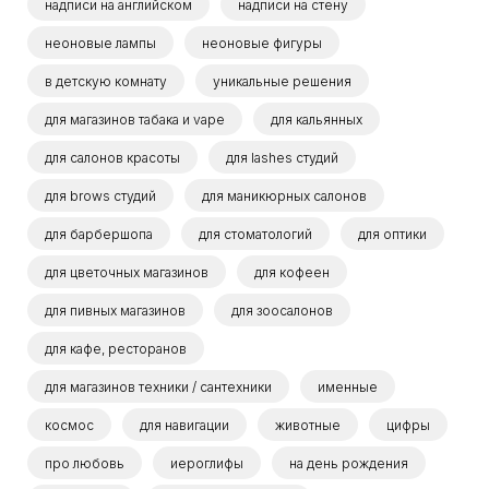
надписи на английском
надписи на стену
неоновые лампы
неоновые фигуры
в детскую комнату
уникальные решения
для магазинов табака и vape
для кальянных
для салонов красоты
для lashes студий
для brows студий
для маникюрных салонов
для барбершопа
для стоматологий
для оптики
для цветочных магазинов
для кофеен
для пивных магазинов
для зоосалонов
для кафе, ресторанов
для магазинов техники / сантехники
именные
космос
для навигации
животные
цифры
про любовь
иероглифы
на день рождения