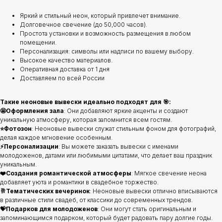
Яркий и стильный неон, который привлечет внимание.
Долговечное свечение (до 50,000 часов).
Простота установки и возможность размещения в любом
помещении.
Персонализация: символы или надписи по вашему выбору.
Высокое качество материалов.
Оперативная доставка от 1 дня
Доставляем по всей России
Такие неоновые вывески идеально подходят для 🎯:
🤩Оформления зала
: Они добавляют яркие акценты и создают
уникальную атмосферу, которая запомнится всем гостям.
⭐️Фотозон
: Неоновые вывески служат стильным фоном для фотографий,
делая каждое мгновение особенным.
⚡️Персонализации
: Вы можете заказать вывески с именами
молодоженов, датами или любимыми цитатами, что делает ваш праздник
уникальным.
❤️Создания романтической атмосферы
: Мягкое свечение неона
добавляет уюта и романтики в свадебное торжество.
🥂Тематических вечеринок
: Неоновые вывески отлично вписываются
в различные стили свадеб, от классики до современных трендов.
💝Подарков для молодоженов
: Они могут стать оригинальным и
запоминающимся подарком, который будет радовать пару долгие годы.