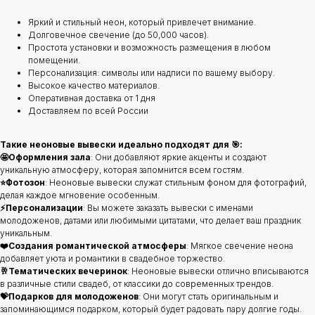
Яркий и стильный неон, который привлечет внимание.
Долговечное свечение (до 50,000 часов).
Простота установки и возможность размещения в любом
помещении.
Персонализация: символы или надписи по вашему выбору.
Высокое качество материалов.
Оперативная доставка от 1 дня
Доставляем по всей России
Такие неоновые вывески идеально подходят для 🎯:
🤩Оформления зала
: Они добавляют яркие акценты и создают
уникальную атмосферу, которая запомнится всем гостям.
⭐️Фотозон
: Неоновые вывески служат стильным фоном для фотографий,
делая каждое мгновение особенным.
⚡️Персонализации
: Вы можете заказать вывески с именами
молодоженов, датами или любимыми цитатами, что делает ваш праздник
уникальным.
❤️Создания романтической атмосферы
: Мягкое свечение неона
добавляет уюта и романтики в свадебное торжество.
🥂Тематических вечеринок
: Неоновые вывески отлично вписываются
в различные стили свадеб, от классики до современных трендов.
💝Подарков для молодоженов
: Они могут стать оригинальным и
запоминающимся подарком, который будет радовать пару долгие годы.