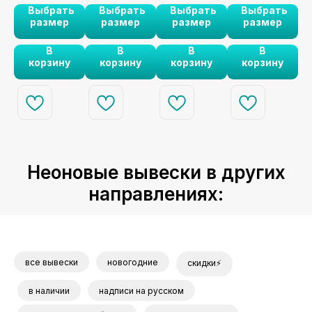
ь
Выбрать
Выбрать
Выбрать
Выбрать
том
together" станет
любви" станет
"Счастью быть!"
"Свадебные
шрифтом
(
размер
размер
размер
размер
символом вашей
украшением
станет символом
кольца с датой"
м
 в
любви на
вашей свадьбы
радости на
станет
В
В
В
В
💍
свадьбе. 💖✨
или
вашей свадьбе.
уникальным
корзину
корзину
корзину
корзину
романтического
🌈✨
украшением
вечера. 🕊️✨
вашей свадьбы.
ва
📅💖
Неоновые вывески в других
направлениях:
все вывески
новогодние
скидки⚡
в наличии
надписи на русском