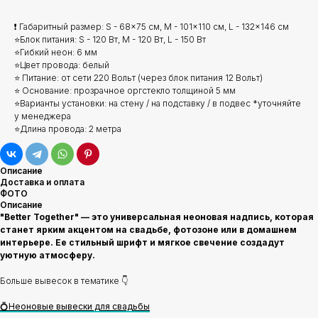
❗ Габаритный размер: S - 68x75 см, M - 101x110 см, L - 132x146 см
⭐Блок питания: S - 120 Вт, M - 120 Вт, L - 150 Вт
⭐Гибкий неон: 6 мм
⭐Цвет провода: белый
⭐ Питание: от сети 220 Вольт (через блок питания 12 Вольт)
⭐ Основание: прозрачное оргстекло толщиной 5 мм
⭐Варианты установки: на стену / на подставку / в подвес *уточняйте
у менеджера
⭐Длина провода: 2 метра
Описание
Доставка и оплата
ФОТО
Описание
"Better Together" — это универсальная неоновая надпись, которая
станет ярким акцентом на свадьбе, фотозоне или в домашнем
интерьере. Ее стильный шрифт и мягкое свечение создадут
уютную атмосферу.
Больше вывесок в тематике 👇
💍Неоновые вывески для свадьбы