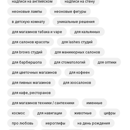
надписи на английском
надписи на стену
неоновые лампы
неоновые фигуры
в детскую комнату
уникальные решения
для магазинов табака и vape
для кальянных
для салонов красоты
для lashes студий
для brows студий
для маникюрных салонов
для барбершопа
для стоматологий
для оптики
для цветочных магазинов
для кофеен
для пивных магазинов
для зоосалонов
для кафе, ресторанов
для магазинов техники / сантехники
именные
космос
для навигации
животные
цифры
про любовь
иероглифы
на день рождения