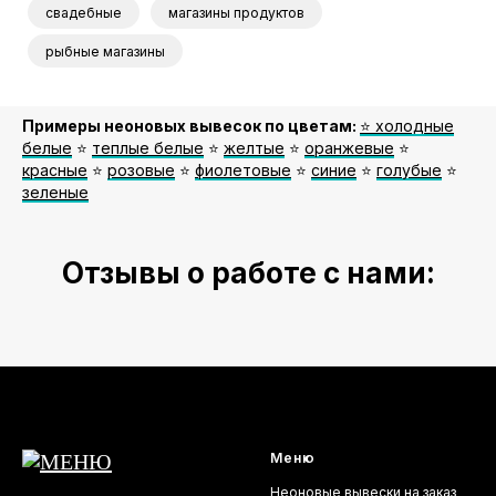
свадебные
магазины продуктов
рыбные магазины
Примеры неоновых вывесок по цветам:
⭐️ холодные
белые
⭐️
теплые белые
⭐️
желтые
⭐️
оранжевые
⭐️
красные
⭐️
розовые
⭐️
фиолетовые
⭐️
синие
⭐️
голубые
⭐️
зеленые
Отзывы о работе с нами:
Меню
Неоновые вывески на заказ