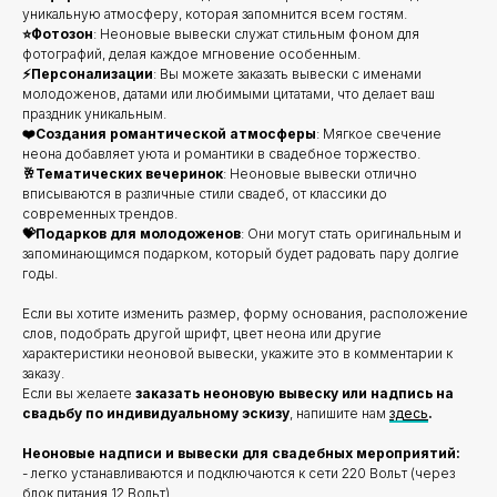
уникальную атмосферу, которая запомнится всем гостям.
⭐️Фотозон
: Неоновые вывески служат стильным фоном для
фотографий, делая каждое мгновение особенным.
⚡️Персонализации
: Вы можете заказать вывески с именами
молодоженов, датами или любимыми цитатами, что делает ваш
праздник уникальным.
❤️Создания романтической атмосферы
: Мягкое свечение
неона добавляет уюта и романтики в свадебное торжество.
🥂Тематических вечеринок
: Неоновые вывески отлично
вписываются в различные стили свадеб, от классики до
современных трендов.
💝Подарков для молодоженов
: Они могут стать оригинальным и
запоминающимся подарком, который будет радовать пару долгие
годы.
Если вы хотите изменить размер, форму основания, расположение
слов, подобрать другой шрифт, цвет неона или другие
характеристики неоновой вывески, укажите это в комментарии к
заказу.
Если вы желаете
заказать неоновую вывеску или надпись на
свадьбу по индивидуальному эскизу
, напишите нам
здесь
.
Неоновые надписи и вывески для свадебных мероприятий:
- легко устанавливаются и подключаются к сети 220 Вольт (через
блок питания 12 Вольт)