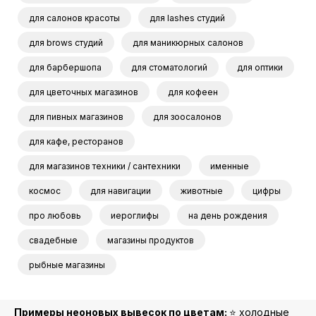
для салонов красоты
для lashes студий
для brows студий
для маникюрных салонов
для барбершопа
для стоматологий
для оптики
для цветочных магазинов
для кофеен
для пивных магазинов
для зоосалонов
для кафе, ресторанов
для магазинов техники / сантехники
именные
космос
для навигации
животные
цифры
про любовь
иероглифы
на день рождения
свадебные
магазины продуктов
рыбные магазины
Примеры неоновых вывесок по цветам:
⭐️ холодные