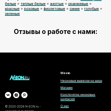
белые
⭐️
теплые белые
⭐️
желтые
⭐️
оранжевые
⭐️
красные
⭐️
розовые
⭐️
фиолетовые
⭐️
синие
⭐️
голубые
⭐️
зеленые
Отзывы о работе с нами:
Меню
Неоновые вывески на заказ
Магазин
Конструктор неоновых
надписей
О нас
©
2020-2026
N-EON.ru -
неоновые вывески