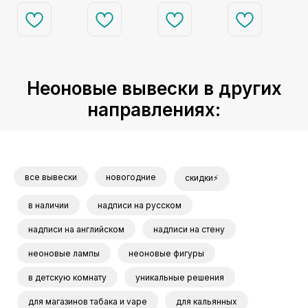
💍✨
украшением
Лиза)
вашей свадьбы.
♾️💍
Неоновые вывески в других
направлениях:
все вывески
новогодние
скидки⚡
в наличии
надписи на русском
надписи на английском
надписи на стену
неоновые лампы
неоновые фигуры
в детскую комнату
уникальные решения
для магазинов табака и vape
для кальянных