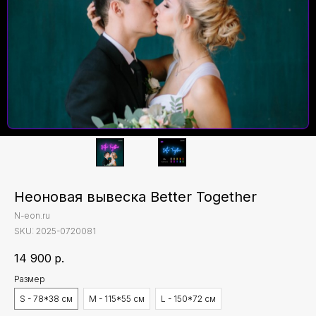
Неоновая вывеска Better Together
N-eon.ru
SKU:
2025-0720081
14 900
р.
Размер
S - 78*38 см
M - 115*55 см
L - 150*72 см