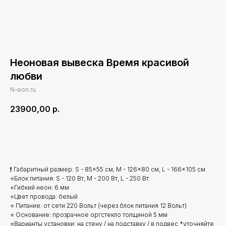
Неоновая вывеска Время красивой
любви
N-eon.ru
23900,00
р.
Добавить в корзину
❗ Габаритный размер: S - 85x55 см, M - 126x80 см, L - 166x105 см
⭐Блок питания: S - 120 Вт, M - 200 Вт, L - 250 Вт
⭐Гибкий неон: 6 мм
⭐Цвет провода: белый
⭐ Питание: от сети 220 Вольт (через блок питания 12 Вольт)
⭐ Основание: прозрачное оргстекло толщиной 5 мм
⭐Варианты установки: на стену / на подставку / в подвес *уточняйте