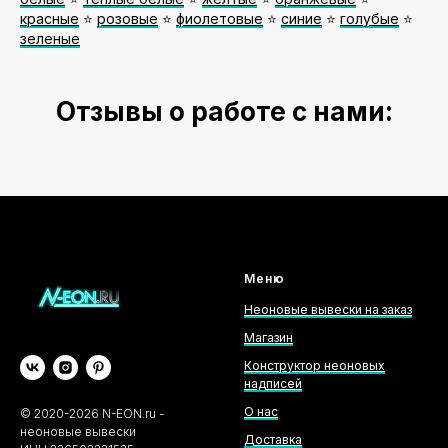
красные
⭐️
розовые
⭐️
фиолетовые
⭐️
синие
⭐️
голубые
⭐️
зеленые
Отзывы о работе с нами:
Меню
Неоновые вывески на заказ
Магазин
Конструктор неоновых
надписей
О нас
©
2020-2026
N-EON.ru -
неоновые вывески
Доставка