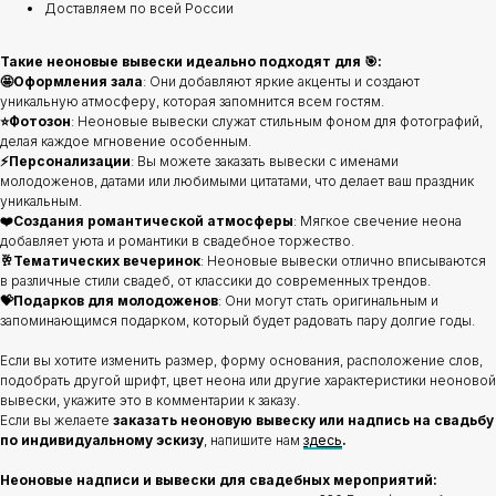
Доставляем по всей России
Такие неоновые вывески идеально подходят для 🎯:
🤩Оформления зала
: Они добавляют яркие акценты и создают
уникальную атмосферу, которая запомнится всем гостям.
⭐️Фотозон
: Неоновые вывески служат стильным фоном для фотографий,
делая каждое мгновение особенным.
⚡️Персонализации
: Вы можете заказать вывески с именами
молодоженов, датами или любимыми цитатами, что делает ваш праздник
уникальным.
❤️Создания романтической атмосферы
: Мягкое свечение неона
добавляет уюта и романтики в свадебное торжество.
🥂Тематических вечеринок
: Неоновые вывески отлично вписываются
в различные стили свадеб, от классики до современных трендов.
💝Подарков для молодоженов
: Они могут стать оригинальным и
запоминающимся подарком, который будет радовать пару долгие годы.
Если вы хотите изменить размер, форму основания, расположение слов,
подобрать другой шрифт, цвет неона или другие характеристики неоновой
вывески, укажите это в комментарии к заказу.
Если вы желаете
заказать неоновую вывеску или надпись на свадьбу
по индивидуальному эскизу
, напишите нам
здесь
.
Неоновые надписи и вывески для свадебных мероприятий: