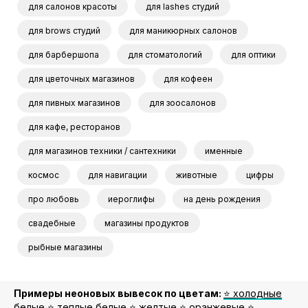
для салонов красоты
для lashes студий
для brows студий
для маникюрных салонов
для барбершопа
для стоматологий
для оптики
для цветочных магазинов
для кофеен
для пивных магазинов
для зоосалонов
для кафе, ресторанов
для магазинов техники / сантехники
именные
космос
для навигации
животные
цифры
про любовь
иероглифы
на день рождения
свадебные
магазины продуктов
рыбные магазины
Примеры неоновых вывесок по цветам:
⭐️ холодные
белые
⭐️
теплые белые
⭐️
желтые
⭐️
оранжевые
⭐️