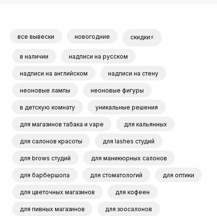
все вывески
новогодние
скидки⚡
в наличии
надписи на русском
надписи на английском
надписи на стену
неоновые лампы
неоновые фигуры
в детскую комнату
уникальные решения
для магазинов табака и vape
для кальянных
для салонов красоты
для lashes студий
для brows студий
для маникюрных салонов
для барбершопа
для стоматологий
для оптики
для цветочных магазинов
для кофеен
для пивных магазинов
для зоосалонов