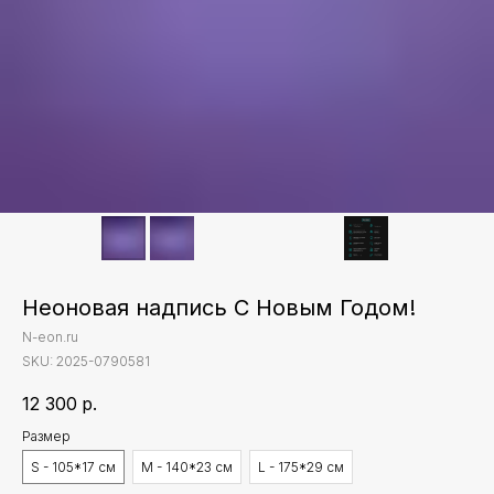
Неоновая надпись С Новым Годом!
N-eon.ru
SKU:
2025-0790581
12 300
р.
Размер
S - 105*17 см
M - 140*23 см
L - 175*29 см