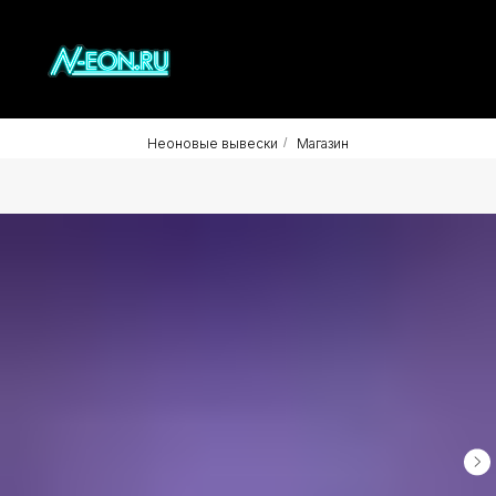
Неоновые вывески
/
Магазин