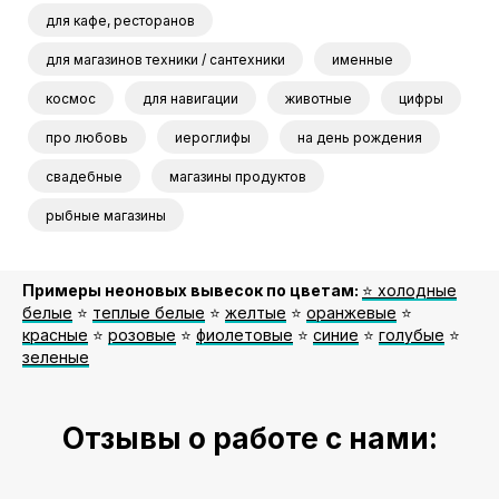
для кафе, ресторанов
для магазинов техники / сантехники
именные
космос
для навигации
животные
цифры
про любовь
иероглифы
на день рождения
свадебные
магазины продуктов
рыбные магазины
Примеры неоновых вывесок по цветам:
⭐️ холодные
белые
⭐️
теплые белые
⭐️
желтые
⭐️
оранжевые
⭐️
красные
⭐️
розовые
⭐️
фиолетовые
⭐️
синие
⭐️
голубые
⭐️
зеленые
Отзывы о работе с нами: