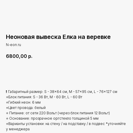
Неоновая вывеска Елка на веревке
N-eon.ru
6800,00
р.
Добавить в корзину
❗ Габаритный размер: S - 38x64 см, M - 57x95 см, L - 76x127 см
⭐Блок питания: S - 36 Вт, M - 60 Вт, L - 60 Вт
⭐Гибкий неон: 6 мм
⭐Цвет провода: белый
⭐ Питание: от сети 220 Вольт (через блок питания 12 Вольт)
⭐ Основание: прозрачное оргстекло толщиной 5 мм
⭐Варианты установки: на стену / на подставку / в подвес *уточняйте
у менеджера