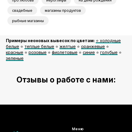
про любовь
иероглифы
на день рождения
свадебные
магазины продуктов
рыбные магазины
Примеры неоновых вывесок по цветам:
⭐️ холодные
белые
⭐️
теплые белые
⭐️
желтые
⭐️
оранжевые
⭐️
красные
⭐️
розовые
⭐️
фиолетовые
⭐️
синие
⭐️
голубые
⭐️
зеленые
Отзывы о работе с нами:
Меню