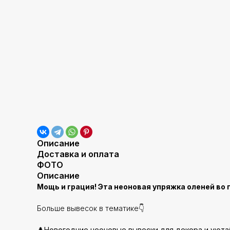
Описание
Доставка и оплата
ФОТО
Описание
Мощь и грация! Эта неоновая упряжка оленей в
Больше вывесок в тематике👇
🌲
Новогодние неоновые вывески для декора и уюта