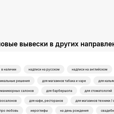
овые вывески в других направле
в наличии
надписи на русском
надписи на английском
никальные решения
для магазинов табака и vape
для калья
 маникюрных салонов
для барбершопа
для стоматологий
зоосалонов
для кафе, ресторанов
для магазинов техники / 
про любовь
иероглифы
на день рождения
свадеб