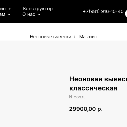
зин
Конструктор
+7(981) 916-10-40
там
О нас
Неоновые вывески
Магазин
/
Неоновая вывес
классическая
N-eon.ru
29900,00
р.
Добавить в корзину