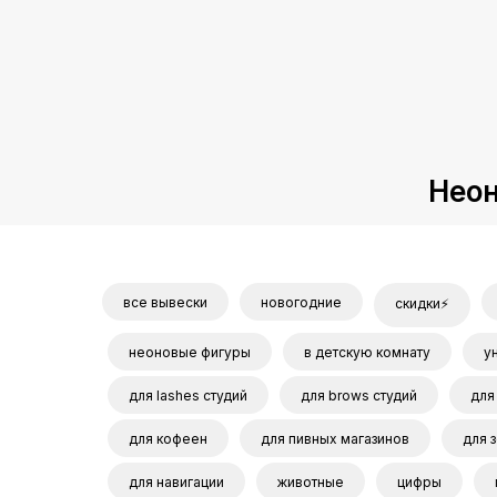
Неон
все вывески
новогодние
скидки⚡
неоновые фигуры
в детскую комнату
у
для lashes студий
для brows студий
для
для кофеен
для пивных магазинов
для 
для навигации
животные
цифры