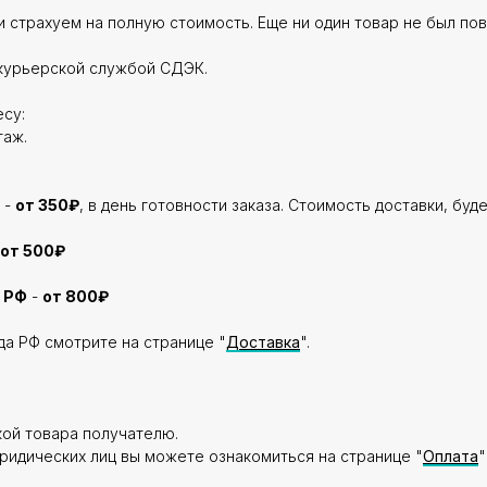
 страхуем на полную стоимость. Еще ни один товар не был по
курьерской службой СДЭК.
су:
таж.
 -
от 350₽
, в день готовности заказа. Стоимость доставки, буд
от 500₽
 РФ
-
от 800₽
да РФ смотрите на странице "
Доставка
".
кой товара получателю.
ридических лиц вы можете ознакомиться на странице "
Оплата
"