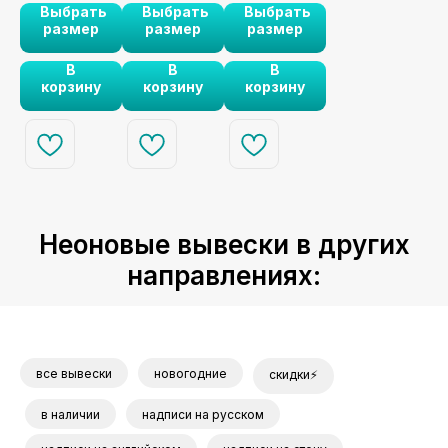
Выбрать
Выбрать
Выбрать
станет
вывеска
вашу любовь и
❤️✨
целующи
размер
размер
размер
источником
расскажет вашу
станет стильным
еся
вдохновения и
историю любви
украшением
В
В
В
символом
ярче любых
интерьера.
корзину
корзину
корзину
преодоления
слов.
любых преград
на пути к
счастью.
Создайте
пространство,
где любовь
побеждает все
сомнения.
Неоновые вывески в других
направлениях:
все вывески
новогодние
скидки⚡
в наличии
надписи на русском