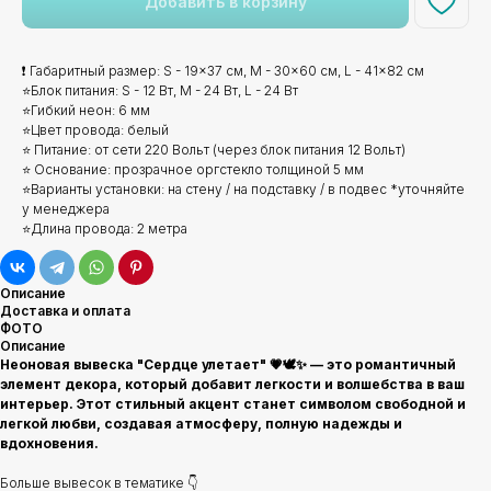
Добавить в корзину
❗ Габаритный размер: S - 19x37 см, M - 30x60 см, L - 41x82 см
⭐Блок питания: S - 12 Вт, M - 24 Вт, L - 24 Вт
⭐Гибкий неон: 6 мм
⭐Цвет провода: белый
⭐ Питание: от сети 220 Вольт (через блок питания 12 Вольт)
⭐ Основание: прозрачное оргстекло толщиной 5 мм
⭐Варианты установки: на стену / на подставку / в подвес *уточняйте
у менеджера
⭐Длина провода: 2 метра
Описание
Доставка и оплата
ФОТО
Описание
Неоновая вывеска "Сердце улетает" 💗🕊️✨ — это романтичный
элемент декора, который добавит легкости и волшебства в ваш
интерьер. Этот стильный акцент станет символом свободной и
легкой любви, создавая атмосферу, полную надежды и
вдохновения.
Больше вывесок в тематике 👇