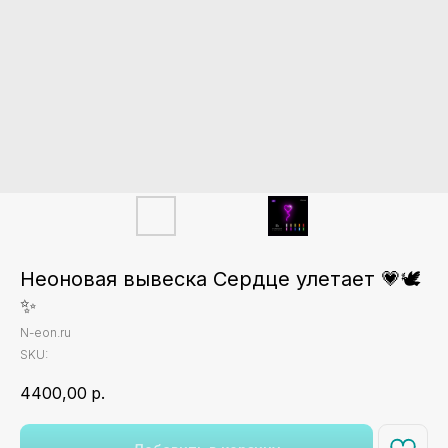
Неоновая вывеска Сердце улетает 💗🕊️
✨
N-eon.ru
SKU:
4400,00
р.