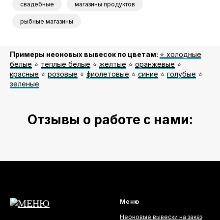
свадебные
магазины продуктов
рыбные магазины
Примеры неоновых вывесок по цветам:
⭐️ холодные
белые
⭐️
теплые белые
⭐️
желтые
⭐️
оранжевые
⭐️
красные
⭐️
розовые
⭐️
фиолетовые
⭐️
синие
⭐️
голубые
⭐️
зеленые
Отзывы о работе с нами:
Меню
Неоновые вывески на заказ