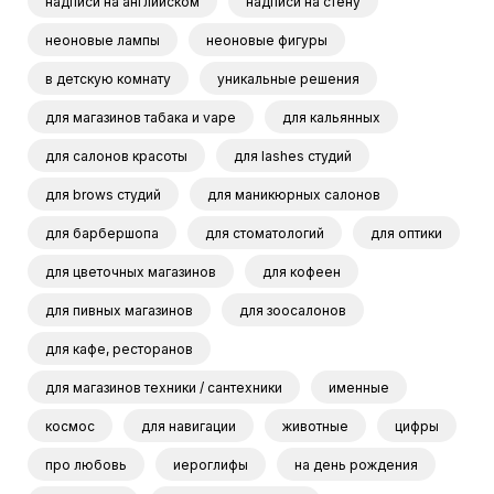
надписи на английском
надписи на стену
неоновые лампы
неоновые фигуры
в детскую комнату
уникальные решения
для магазинов табака и vape
для кальянных
для салонов красоты
для lashes студий
для brows студий
для маникюрных салонов
для барбершопа
для стоматологий
для оптики
для цветочных магазинов
для кофеен
для пивных магазинов
для зоосалонов
для кафе, ресторанов
для магазинов техники / сантехники
именные
космос
для навигации
животные
цифры
про любовь
иероглифы
на день рождения