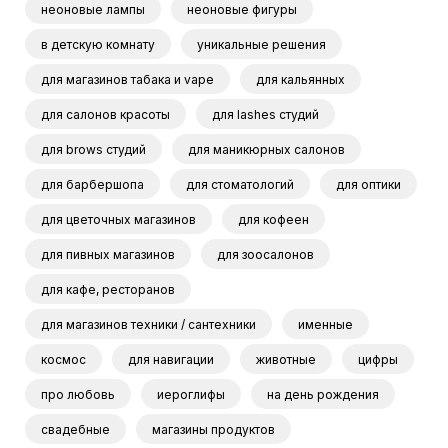
неоновые лампы
неоновые фигуры
в детскую комнату
уникальные решения
для магазинов табака и vape
для кальянных
для салонов красоты
для lashes студий
для brows студий
для маникюрных салонов
для барбершопа
для стоматологий
для оптики
для цветочных магазинов
для кофеен
для пивных магазинов
для зоосалонов
для кафе, ресторанов
для магазинов техники / сантехники
именные
космос
для навигации
животные
цифры
про любовь
иероглифы
на день рождения
свадебные
магазины продуктов