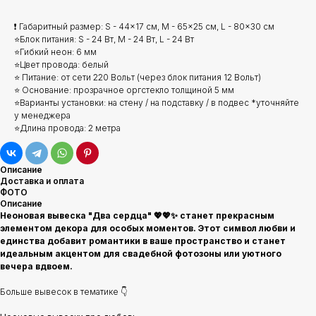
❗ Габаритный размер: S - 44x17 см, M - 65x25 см, L - 80x30 см
⭐Блок питания: S - 24 Вт, M - 24 Вт, L - 24 Вт
⭐Гибкий неон: 6 мм
⭐Цвет провода: белый
⭐ Питание: от сети 220 Вольт (через блок питания 12 Вольт)
⭐ Основание: прозрачное оргстекло толщиной 5 мм
⭐Варианты установки: на стену / на подставку / в подвес *уточняйте
у менеджера
⭐Длина провода: 2 метра
Описание
Доставка и оплата
ФОТО
Описание
Неоновая вывеска "Два сердца" 💖💖✨ станет прекрасным
элементом декора для особых моментов. Этот символ любви и
единства добавит романтики в ваше пространство и станет
идеальным акцентом для свадебной фотозоны или уютного
вечера вдвоем.
Больше вывесок в тематике 👇