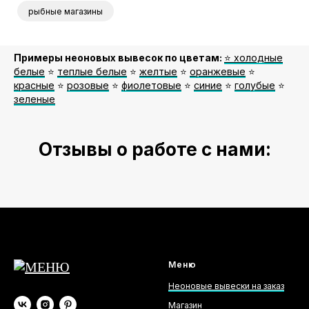
рыбные магазины
Примеры неоновых вывесок по цветам:
⭐️ холодные
белые
⭐️
теплые белые
⭐️
желтые
⭐️
оранжевые
⭐️
красные
⭐️
розовые
⭐️
фиолетовые
⭐️
синие
⭐️
голубые
⭐️
зеленые
Отзывы о работе с нами:
Меню
Неоновые вывески на заказ
Магазин