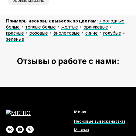
рыбные магазины
Примеры неоновых вывесок по цветам:
⭐️ холодные
белые
⭐️
теплые белые
⭐️
желтые
⭐️
оранжевые
⭐️
красные
⭐️
розовые
⭐️
фиолетовые
⭐️
синие
⭐️
голубые
⭐️
зеленые
Отзывы о работе с нами:
Меню
Неоновые вывески на заказ
Магазин