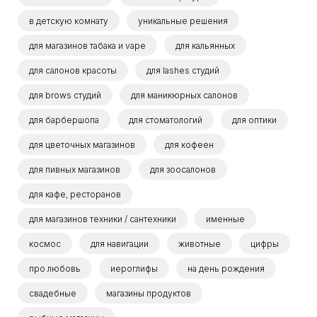
в детскую комнату
уникальные решения
для магазинов табака и vape
для кальянных
для салонов красоты
для lashes студий
для brows студий
для маникюрных салонов
для барбершопа
для стоматологий
для оптики
для цветочных магазинов
для кофеен
для пивных магазинов
для зоосалонов
для кафе, ресторанов
для магазинов техники / сантехники
именные
космос
для навигации
животные
цифры
про любовь
иероглифы
на день рождения
свадебные
магазины продуктов