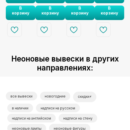
я!
объемны
я
ваш праздник и
исполнении
для любого
В
В
В
В
создаст
сделает ваш
праздника.
м
корзину
корзину
корзину
корзину
праздничное
праздник
шрифтом
настроение.
незабываемым.
Неоновые вывески в других
направлениях:
все вывески
новогодние
скидки⚡
в наличии
надписи на русском
надписи на английском
надписи на стену
неоновые лампы
неоновые фигуры