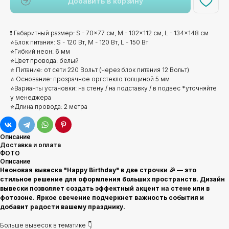
Добавить в корзину
❗ Габаритный размер: S - 70x77 см, M - 102x112 см, L - 134x148 см
⭐Блок питания: S - 120 Вт, M - 120 Вт, L - 150 Вт
⭐Гибкий неон: 6 мм
⭐Цвет провода: белый
⭐ Питание: от сети 220 Вольт (через блок питания 12 Вольт)
⭐ Основание: прозрачное оргстекло толщиной 5 мм
⭐Варианты установки: на стену / на подставку / в подвес *уточняйте
у менеджера
⭐Длина провода: 2 метра
Описание
Доставка и оплата
ФОТО
Описание
Неоновая вывеска "Happy Birthday" в две строчки 🎉 — это
стильное решение для оформления больших пространств. Дизайн
вывески позволяет создать эффектный акцент на стене или в
фотозоне. Яркое свечение подчеркнет важность события и
добавит радости вашему празднику.
Больше вывесок в тематике 👇