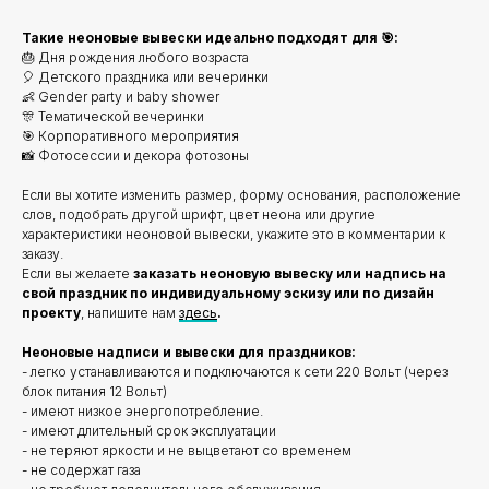
Такие неоновые вывески идеально подходят для 🎯:
🎂 Дня рождения любого возраста
🎈 Детского праздника или вечеринки
👶 Gender party и baby shower
🎊 Тематической вечеринки
🎯 Корпоративного мероприятия
📸 Фотосессии и декора фотозоны
Если вы хотите изменить размер, форму основания, расположение
слов, подобрать другой шрифт, цвет неона или другие
характеристики неоновой вывески, укажите это в комментарии к
заказу.
Если вы желаете
заказать неоновую вывеску или надпись на
свой праздник по индивидуальному эскизу или по дизайн
проекту
, напишите нам
здесь
.
Неоновые надписи и вывески для праздников:
- легко устанавливаются и подключаются к сети 220 Вольт (через
блок питания 12 Вольт)
- имеют низкое энергопотребление.
- имеют длительный срок эксплуатации
- не теряют яркости и не выцветают со временем
- не содержат газа