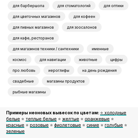
для барбершопа
для стоматологий
для оптики
для цветочных магазинов
для кофеен
для пивных магазинов
для зоосалонов
для кафе, ресторанов
для магазинов техники / сантехники
именные
космос
для навигации
животные
цифры
про любовь
иероглифы
на день рождения
свадебные
магазины продуктов
рыбные магазины
Примеры неоновых вывесок по цветам:
⭐️ холодные
белые
⭐️
теплые белые
⭐️
желтые
⭐️
оранжевые
⭐️
красные
⭐️
розовые
⭐️
фиолетовые
⭐️
синие
⭐️
голубые
⭐️
зеленые