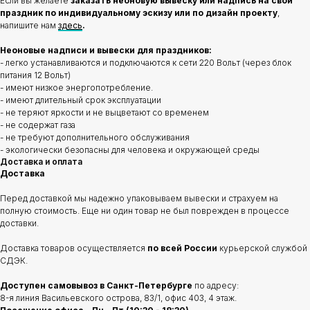
Если вы желаете
заказать неоновую вывеску или надпись на свой
праздник по индивидуальному эскизу или по дизайн проекту
,
напишите нам
здесь
.
Неоновые надписи и вывески для праздников:
- легко устанавливаются и подключаются к сети 220 Вольт (через блок
питания 12 Вольт)
- имеют низкое энергопотребление.
- имеют длительный срок эксплуатации
- не теряют яркости и не выцветают со временем
- не содержат газа
- не требуют дополнительного обслуживания
- экологически безопасны для человека и окружающей среды
Доставка и оплата
Доставка
Перед доставкой мы надежно упаковываем вывески и страхуем на
полную стоимость. Еще ни один товар не был поврежден в процессе
доставки.
Доставка товаров осуществляется
по всей России
курьерской службой
СДЭК.
Доступен самовывоз в Санкт-Петербурге
по адресу:
8-я линия Васильевского острова, 83/1, офис 403, 4 этаж.