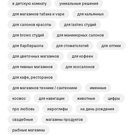
в детскую комнату
уникальные решения
для магазинов табака и vape
для кальянных
для салонов красоты
для lashes студий
для brows студий
для маникюрных салонов
для барбершопа
для стоматологий
для оптики
для цветочных магазинов
для кофеен
для пивных магазинов
для зоосалонов
для кафе, ресторанов
для магазинов техники / сантехники
именные
космос
для навигации
животные
цифры
про любовь
иероглифы
на день рождения
свадебные
магазины продуктов
рыбные магазины