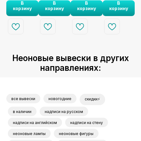
В
В
В
В
вечеринке.
шрифтом для
корзину
корзину
корзину
корзину
.
стильного
декора.
Неоновые вывески в других
направлениях:
все вывески
новогодние
скидки⚡
в наличии
надписи на русском
надписи на английском
надписи на стену
неоновые лампы
неоновые фигуры