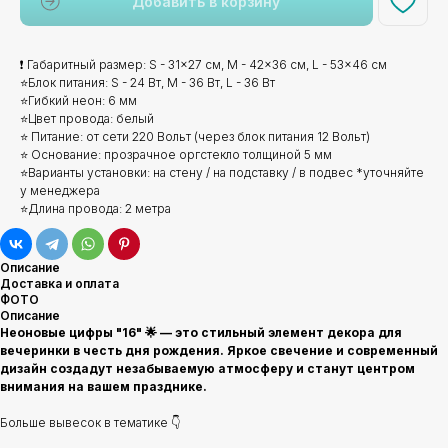
Добавить в корзину
❗ Габаритный размер: S - 31x27 см, M - 42x36 см, L - 53x46 см
⭐Блок питания: S - 24 Вт, M - 36 Вт, L - 36 Вт
⭐Гибкий неон: 6 мм
⭐Цвет провода: белый
⭐ Питание: от сети 220 Вольт (через блок питания 12 Вольт)
⭐ Основание: прозрачное оргстекло толщиной 5 мм
⭐Варианты установки: на стену / на подставку / в подвес *уточняйте
у менеджера
⭐Длина провода: 2 метра
Описание
Доставка и оплата
ФОТО
Описание
Неоновые цифры "16" 🌟 — это стильный элемент декора для
вечеринки в честь дня рождения. Яркое свечение и современный
дизайн создадут незабываемую атмосферу и станут центром
внимания на вашем празднике.
Больше вывесок в тематике 👇