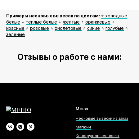
Примеры неоновых вывесок по цветам:
⭐️ холодные
белые
⭐️
теплые белые
⭐️
желтые
⭐️
оранжевые
⭐️
красные
⭐️
розовые
⭐️
фиолетовые
⭐️
синие
⭐️
голубые
⭐️
зеленые
Отзывы о работе с нами:
Меню
Неоновые вывески на заказ
Магазин
Конструктор неоновых