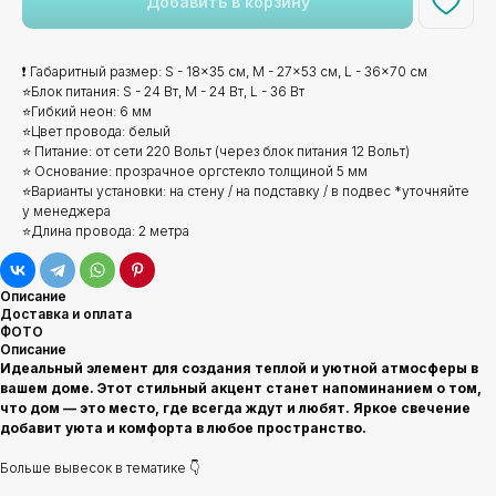
Добавить в корзину
❗ Габаритный размер: S - 18x35 см, M - 27x53 см, L - 36x70 см
⭐Блок питания: S - 24 Вт, M - 24 Вт, L - 36 Вт
⭐Гибкий неон: 6 мм
⭐Цвет провода: белый
⭐ Питание: от сети 220 Вольт (через блок питания 12 Вольт)
⭐ Основание: прозрачное оргстекло толщиной 5 мм
⭐Варианты установки: на стену / на подставку / в подвес *уточняйте
у менеджера
⭐Длина провода: 2 метра
Описание
Доставка и оплата
ФОТО
Описание
Идеальный элемент для создания теплой и уютной атмосферы в
вашем доме. Этот стильный акцент станет напоминанием о том,
что дом — это место, где всегда ждут и любят. Яркое свечение
добавит уюта и комфорта в любое пространство.
Больше вывесок в тематике 👇