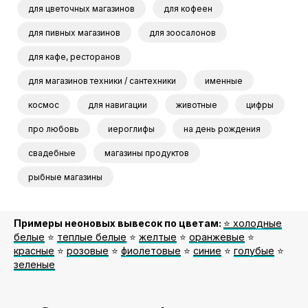
для цветочных магазинов
для кофеен
для пивных магазинов
для зоосалонов
для кафе, ресторанов
для магазинов техники / сантехники
именные
космос
для навигации
животные
цифры
про любовь
иероглифы
на день рождения
свадебные
магазины продуктов
рыбные магазины
Примеры неоновых вывесок по цветам:
⭐️ холодные
белые
⭐️
теплые белые
⭐️
желтые
⭐️
оранжевые
⭐️
красные
⭐️
розовые
⭐️
фиолетовые
⭐️
синие
⭐️
голубые
⭐️
зеленые