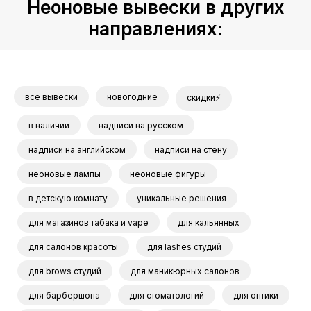
Неоновые вывески в других
направлениях:
все вывески
новогодние
скидки⚡
в наличии
надписи на русском
надписи на английском
надписи на стену
неоновые лампы
неоновые фигуры
в детскую комнату
уникальные решения
для магазинов табака и vape
для кальянных
для салонов красоты
для lashes студий
для brows студий
для маникюрных салонов
для барбершопа
для стоматологий
для оптики