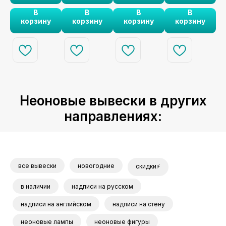
шь,
каждого
месте. 🏡✨
символом
стильным
ча
В
В
В
В
в
момента. ⏳✨
домашнего уюта.
акцентом для
и
наскольк
корзину
корзину
корзину
корзину
✨
🏠✨
любителей
о это
японской
культуры. ⚔️✨
важно
Неоновые вывески в других
направлениях:
все вывески
новогодние
скидки⚡
в наличии
надписи на русском
надписи на английском
надписи на стену
неоновые лампы
неоновые фигуры