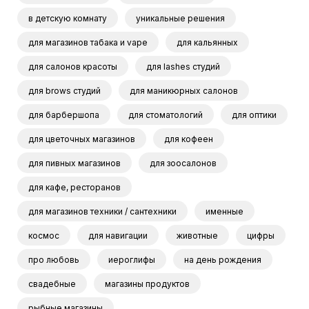
в детскую комнату
уникальные решения
для магазинов табака и vape
для кальянных
для салонов красоты
для lashes студий
для brows студий
для маникюрных салонов
для барбершопа
для стоматологий
для оптики
для цветочных магазинов
для кофеен
для пивных магазинов
для зоосалонов
для кафе, ресторанов
для магазинов техники / сантехники
именные
космос
для навигации
животные
цифры
про любовь
иероглифы
на день рождения
свадебные
магазины продуктов
рыбные магазины