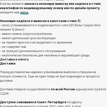
Если вы желаете
заказать неоновую вывеску или надпись в стиле
иероглифов по индивидуальному эскизу или по дизайн проекту
,
напишите нам
здесь
.
Неоновые надписи и вывески в азиатском стиле
🈶
:
- легко устанавливаются и подключаются к сети 220 Вольт (через блок
питания 12 Вольт)
- имеют низкое энергопотребление.
- имеют длительный срок эксплуатации
- не теряют яркости и не выцветают со временем
- не содержат газа
- не требуют дополнительного обслуживания
- экологически безопасны для человека и окружающей среды
Доставка и оплата
Доставка
Перед доставкой мы надежно упаковываем вывески и страхуем на
полную стоимость. Еще ни один товар не был поврежден в процессе
доставки.
Доставка товаров осуществляется
по всей России
курьерской службой
СДЭК.
Доступен самовывоз в Санкт-Петербурге
по адресу:
8-я линия Васильевского острова, 83/1, офис 403, 4 этаж.