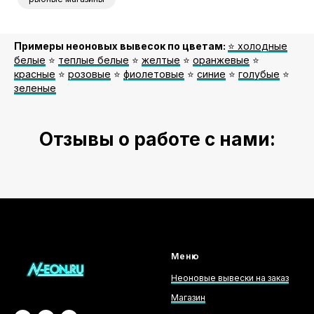
Примеры неоновых вывесок по цветам:
⭐️ холодные
белые
⭐️
теплые белые
⭐️
желтые
⭐️
оранжевые
⭐️
красные
⭐️
розовые
⭐️
фиолетовые
⭐️
синие
⭐️
голубые
⭐️
зеленые
Отзывы о работе с нами:
Меню
Неоновые вывески на заказ
Магазин