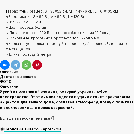
❗ Габаритный размер: S - 30x52 см, M - 44x76 см, L - 61x105 см
⭐Блок питания: S - 60 Вт, M - 60 Вт, L - 120 Вт
⭐Гибкий неон: 6 мм
⭐Цвет провода: белый
⭐ Питание: от сети 220 Вольт (через блок питания 12 Вольт)
⭐ Основание: прозрачное оргстекло толщиной 5 мм
⭐Варианты установки: на стену / на подставку / в подвес *уточняйте
у менеджера
⭐Длина провода: 2 метра
Описание
Доставка и оплата
ФОТО
Описание
Яркий и позитивный элемент, который украсит любое
пространство. Этот символ радости и удачи станет прекрасным
акцентом для вашего дома, создавая атмосферу, полную позитива
и вдохновения для новых свершений.
Больше вывесок в тематике 👇
🉐
Неоновые вывески иероглифы