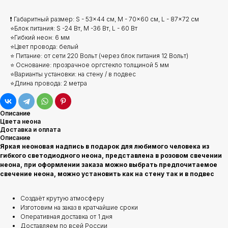
❗ Габаритный размер: S - 53x44 см, M - 70x60 см, L - 87x72 см
⭐Блок питания: S -24 Вт, М -36 Вт, L - 60 Вт
⭐Гибкий неон: 6 мм
⭐Цвет провода: белый
⭐ Питание: от сети 220 Вольт (через блок питания 12 Вольт)
⭐ Основание: прозрачное оргстекло толщиной 5 мм
⭐Варианты установки: на стену / в подвес
⭐Длина провода: 2 метра
Описание
Цвета неона
Доставка и оплата
Описание
Яркая неоновая надпись в подарок для любимого человека из
гибкого светодиодного неона, представлена в розовом свечении
неона, при оформлении заказа можно выбрать предпочитаемое
свечение неона, можно установить как на стену так и в подвес
Создаёт крутую атмосферу
Изготовим на заказ в кратчайшие сроки
Оперативная доставка от 1 дня
Доставляем по всей России