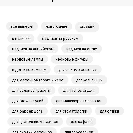
все вывески
новогодние
скидки⚡
в наличии
надписи на русском
надписи на английском
надписи на стену
неоновые лампы
неоновые фигуры
в детскую комнату
уникальные решения
для магазинов табака и vape
для кальянных
для салонов красоты
для lashes студий
для brows студий
для маникюрных салонов
для барбершопа
для стоматологий
для оптики
для цветочных магазинов
для кофеен
для пивных магазинов
для зоосалонов