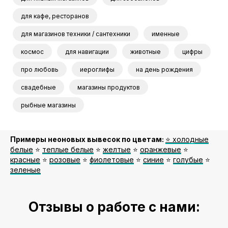
для кафе, ресторанов
для магазинов техники / сантехники
именные
космос
для навигации
животные
цифры
про любовь
иероглифы
на день рождения
свадебные
магазины продуктов
рыбные магазины
Примеры неоновых вывесок по цветам:
⭐️ холодные
белые
⭐️
теплые белые
⭐️
желтые
⭐️
оранжевые
⭐️
красные
⭐️
розовые
⭐️
фиолетовые
⭐️
синие
⭐️
голубые
⭐️
зеленые
Отзывы о работе с нами: