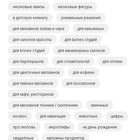
неоновые лампы
неоновые фигуры
в детскую комнату
уникальные решения
для магазинов табака и vape
для кальянных
для салонов красоты
для lashes студий
для brows студий
для маникюрных салонов
для барбершопа
для стоматологий
для оптики
для цветочных магазинов
для кофеен
для пивных магазинов
для зоосалонов
для кафе, ресторанов
для магазинов техники / сантехники
именные
космос
для навигации
животные
цифры
про любовь
иероглифы
на день рождения
свадебные
магазины продуктов