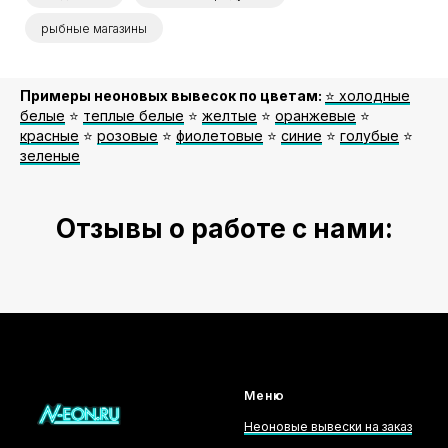
рыбные магазины
Примеры неоновых вывесок по цветам:
⭐️ холодные
белые
⭐️
теплые белые
⭐️
желтые
⭐️
оранжевые
⭐️
красные
⭐️
розовые
⭐️
фиолетовые
⭐️
синие
⭐️
голубые
⭐️
зеленые
Отзывы о работе с нами:
Меню
Неоновые вывески на заказ