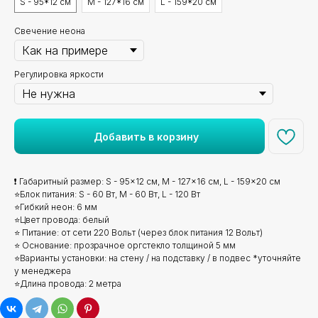
S - 95*12 см
M - 127*16 см
L - 159*20 см
Свечение неона
Регулировка яркости
Добавить в корзину
❗ Габаритный размер: S - 95x12 см, M - 127x16 см, L - 159x20 см
⭐Блок питания: S - 60 Вт, M - 60 Вт, L - 120 Вт
⭐Гибкий неон: 6 мм
⭐Цвет провода: белый
⭐ Питание: от сети 220 Вольт (через блок питания 12 Вольт)
⭐ Основание: прозрачное оргстекло толщиной 5 мм
⭐Варианты установки: на стену / на подставку / в подвес *уточняйте
у менеджера
⭐Длина провода: 2 метра