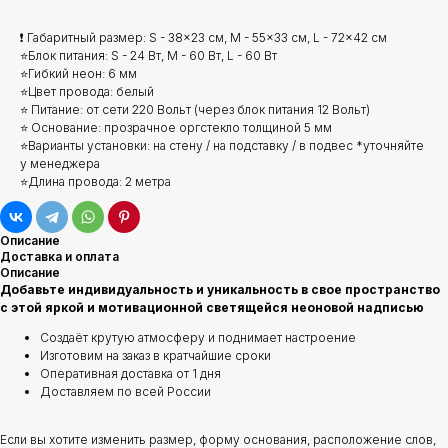
❗ Габаритный размер: S - 38x23 см, M - 55x33 см, L - 72x42 см
⭐Блок питания: S - 24 Вт, M - 60 Вт, L - 60 Вт
⭐Гибкий неон: 6 мм
⭐Цвет провода: белый
⭐ Питание: от сети 220 Вольт (через блок питания 12 Вольт)
⭐ Основание: прозрачное оргстекло толщиной 5 мм
⭐Варианты установки: на стену / на подставку / в подвес *уточняйте
у менеджера
⭐Длина провода: 2 метра
Описание
Доставка и оплата
Описание
Добавьте индивидуальность и уникальность в свое пространство
с этой яркой и мотивационной светящейся неоновой надписью
Создаёт крутую атмосферу и поднимает настроение
Изготовим на заказ в кратчайшие сроки
Оперативная доставка от 1 дня
Доставляем по всей России
Если вы хотите изменить размер, форму основания, расположение слов,