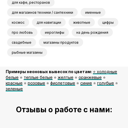
для кафе, ресторанов
для магазинов техники / сантехники
именные
космос
для навигации
животные
цифры
про любовь
иероглифы
на день рождения
свадебные
магазины продуктов
рыбные магазины
Примеры неоновых вывесок по цветам:
⭐️ холодные
белые
⭐️
теплые белые
⭐️
желтые
⭐️
оранжевые
⭐️
красные
⭐️
розовые
⭐️
фиолетовые
⭐️
синие
⭐️
голубые
⭐️
зеленые
Отзывы о работе с нами: