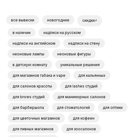
все вывески
новогодние
скидки⚡
в наличии
надписи на русском
надписи на английском
надписи на стену
неоновые лампы
неоновые фигуры
в детскую комнату
уникальные решения
для магазинов табака и vape
для кальянных
для салонов красоты
для lashes студий
для brows студий
для маникюрных салонов
для барбершопа
для стоматологий
для оптики
для цветочных магазинов
для кофеен
для пивных магазинов
для зоосалонов