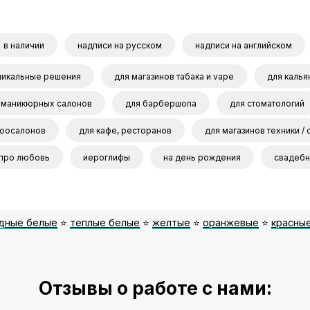
в наличии
надписи на русском
надписи на английском
никальные решения
для магазинов табака и vape
для калья
 маникюрных салонов
для барбершопа
для стоматологий
зоосалонов
для кафе, ресторанов
для магазинов техники / 
про любовь
иероглифы
на день рождения
свадеб
одные белые
⭐️
теплые белые
⭐️
желтые
⭐️
оранжевые
⭐️
красны
Отзывы о работе с нами: