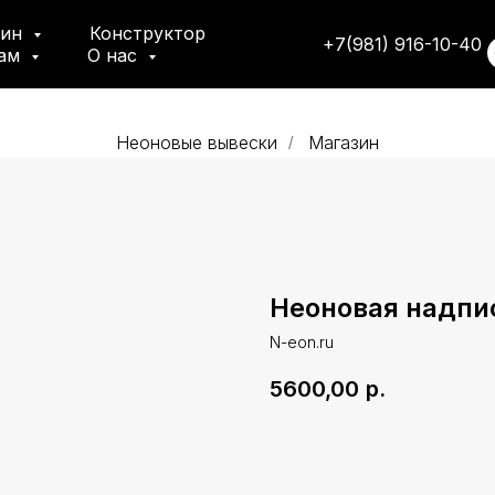
зин
Конструктор
+7(981) 916-10-40
там
О нас
Неоновые вывески
Магазин
/
Неоновая надпи
N-eon.ru
5600,00
р.
Добавить в корзину