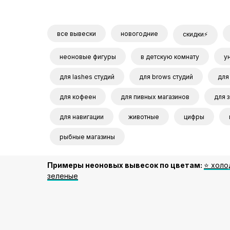
все вывески
новогодние
скидки⚡
неоновые фигуры
в детскую комнату
у
для lashes студий
для brows студий
для
для кофеен
для пивных магазинов
для 
для навигации
животные
цифры
рыбные магазины
Примеры неоновых вывесок по цветам:
⭐️ хол
зеленые