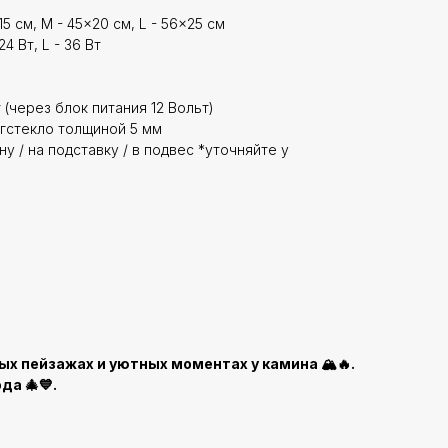
5 см, M - 45x20 см, L - 56x25 см
24 Вт, L - 36 Вт
 (через блок питания 12 Вольт)
гстекло толщиной 5 мм
у / на подставку / в подвес *уточняйте у
х пейзажах и уютных моментах у камина 🏔️🔥.
а 🎄💙.