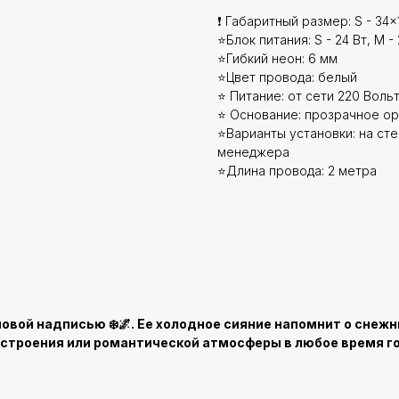
❗ Габаритный размер: S - 34x1
⭐Блок питания: S - 24 Вт, M - 
⭐Гибкий неон: 6 мм
⭐Цвет провода: белый
⭐ Питание: от сети 220 Вольт
⭐ Основание: прозрачное ор
⭐Варианты установки: на стен
менеджера
⭐Длина провода: 2 метра
вой надписью ❄️🌌. Ее холодное сияние напомнит о снежны
строения или романтической атмосферы в любое время год