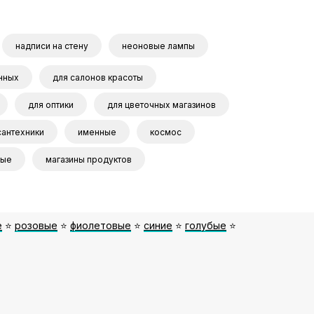
надписи на стену
неоновые лампы
нных
для салонов красоты
для оптики
для цветочных магазинов
сантехники
именные
космос
ные
магазины продуктов
е
⭐️
розовые
⭐️
фиолетовые
⭐️
синие
⭐️
голубые
⭐️