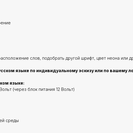
оение
расположение слов, подобрать другой шрифт, цвет неона или д
усском языке по индивидуальному эскизу или по вашему л
ском языке:
Вольт (через блок питания 12 Вольт)
щей среды