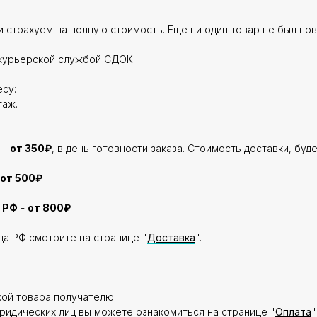
 страхуем на полную стоимость. Еще ни один товар не был по
курьерской службой СДЭК.
су:
таж.
 -
от 350₽
, в день готовности заказа. Стоимость доставки, буд
от 500₽
 РФ
-
от 800₽
да РФ смотрите на странице "
Доставка
".
кой товара получателю.
ридических лиц вы можете ознакомиться на странице "
Оплата
"