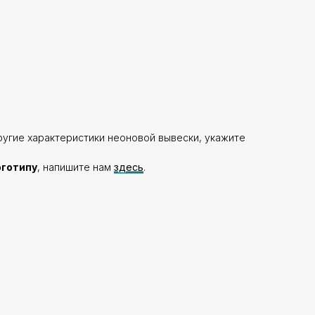
ругие характеристики неоновой вывески, укажите
оготипу
, напишите нам
здесь
.