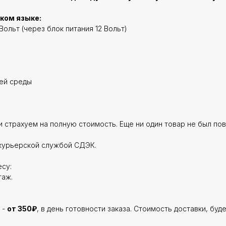
ском языке:
Вольт (через блок питания 12 Вольт)
щей среды
 страхуем на полную стоимость. Еще ни один товар не был по
курьерской службой СДЭК.
су:
таж.
 -
от 350₽
, в день готовности заказа. Стоимость доставки, буд