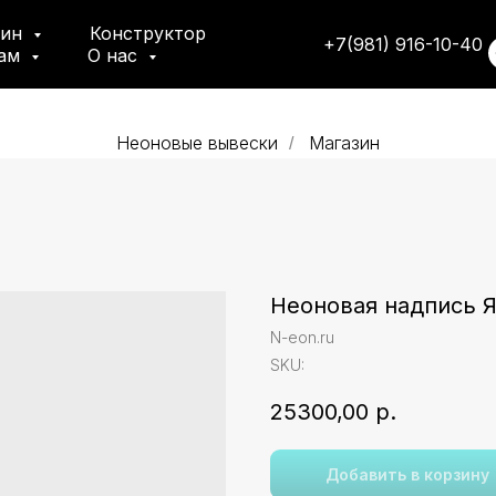
зин
Конструктор
+7(981) 916-10-40
там
О нас
Неоновые вывески
Магазин
/
Неоновая надпись Я
N-eon.ru
SKU:
25300,00
р.
Добавить в корзину