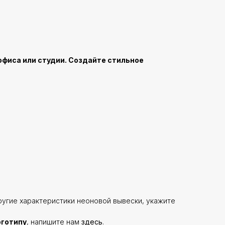
офиса или студии. Создайте стильное
ругие характеристики неоновой вывески, укажите
оготипу
, напишите нам
здесь
.