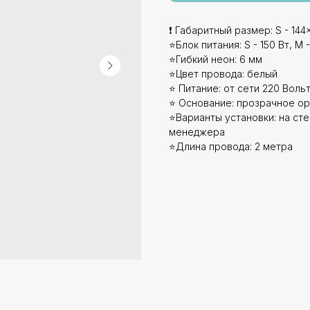
❗ Габаритный размер: S - 144x
⭐Блок питания: S - 150 Вт, M -
⭐Гибкий неон: 6 мм
⭐Цвет провода: белый
⭐ Питание: от сети 220 Вольт
⭐ Основание: прозрачное ор
⭐Варианты установки: на стен
менеджера
⭐Длина провода: 2 метра