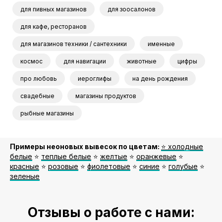
для пивных магазинов
для зоосалонов
для кафе, ресторанов
для магазинов техники / сантехники
именные
космос
для навигации
животные
цифры
про любовь
иероглифы
на день рождения
свадебные
магазины продуктов
рыбные магазины
Примеры неоновых вывесок по цветам:
⭐️ холодные
белые
⭐️
теплые белые
⭐️
желтые
⭐️
оранжевые
⭐️
красные
⭐️
розовые
⭐️
фиолетовые
⭐️
синие
⭐️
голубые
⭐️
зеленые
Отзывы о работе с нами: