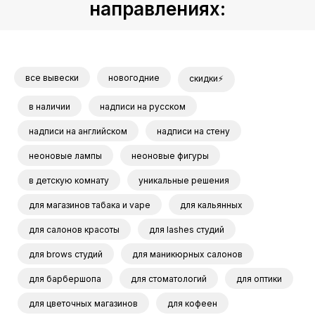
направлениях:
все вывески
новогодние
скидки⚡
в наличии
надписи на русском
надписи на английском
надписи на стену
неоновые лампы
неоновые фигуры
в детскую комнату
уникальные решения
для магазинов табака и vape
для кальянных
для салонов красоты
для lashes студий
для brows студий
для маникюрных салонов
для барбершопа
для стоматологий
для оптики
для цветочных магазинов
для кофеен