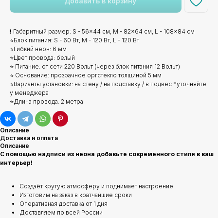
Добавить в корзину
❗ Габаритный размер: S - 56x44 см, M - 82x64 см, L - 108x84 см
⭐Блок питания: S - 60 Вт, M - 120 Вт, L - 120 Вт
⭐Гибкий неон: 6 мм
⭐Цвет провода: белый
⭐ Питание: от сети 220 Вольт (через блок питания 12 Вольт)
⭐ Основание: прозрачное оргстекло толщиной 5 мм
⭐Варианты установки: на стену / на подставку / в подвес *уточняйте
у менеджера
⭐Длина провода: 2 метра
Описание
Доставка и оплата
Описание
С помощью надписи из неона добавьте современного стиля в ваш
интерьер!
Создаёт крутую атмосферу и поднимает настроение
Изготовим на заказ в кратчайшие сроки
Оперативная доставка от 1 дня
Доставляем по всей России