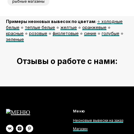
рыбные магазины
Примеры неоновых вывесок по цветам:
⭐️ холодные
белые
⭐️
теплые белые
⭐️
желтые
⭐️
оранжевые
⭐️
красные
⭐️
розовые
⭐️
фиолетовые
⭐️
синие
⭐️
голубые
⭐️
зеленые
Отзывы о работе с нами:
Меню
Неоновые вывески на заказ
Магазин