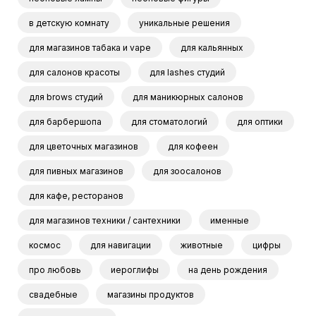
в детскую комнату
уникальные решения
для магазинов табака и vape
для кальянных
для салонов красоты
для lashes студий
для brows студий
для маникюрных салонов
для барбершопа
для стоматологий
для оптики
для цветочных магазинов
для кофеен
для пивных магазинов
для зоосалонов
для кафе, ресторанов
для магазинов техники / сантехники
именные
космос
для навигации
животные
цифры
про любовь
иероглифы
на день рождения
свадебные
магазины продуктов