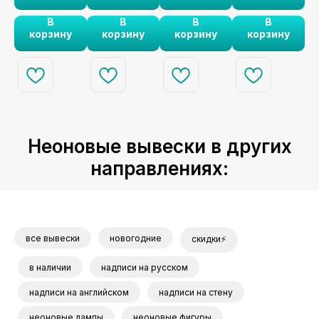
акцентом в
В
В
В
В
вашем
корзину
корзину
корзину
корзину
интерьере.
Неоновые вывески в других
направлениях:
все вывески
новогодние
скидки⚡
в наличии
надписи на русском
надписи на английском
надписи на стену
неоновые лампы
неоновые фигуры