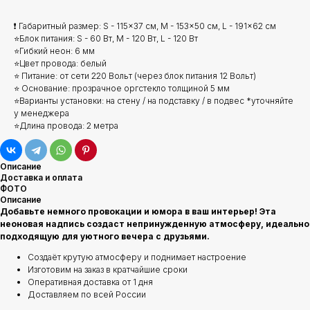
❗ Габаритный размер: S - 115x37 см, M - 153x50 см, L - 191x62 см
⭐Блок питания: S - 60 Вт, M - 120 Вт, L - 120 Вт
⭐Гибкий неон: 6 мм
⭐Цвет провода: белый
⭐ Питание: от сети 220 Вольт (через блок питания 12 Вольт)
⭐ Основание: прозрачное оргстекло толщиной 5 мм
⭐Варианты установки: на стену / на подставку / в подвес *уточняйте
у менеджера
⭐Длина провода: 2 метра
Описание
Доставка и оплата
ФОТО
Описание
Добавьте немного провокации и юмора в ваш интерьер! Эта
неоновая надпись создаст непринужденную атмосферу, идеально
подходящую для уютного вечера с друзьями.
Создаёт крутую атмосферу и поднимает настроение
Изготовим на заказ в кратчайшие сроки
Оперативная доставка от 1 дня
Доставляем по всей России