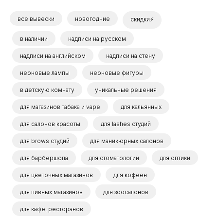
все вывески
новогодние
скидки⚡
в наличии
надписи на русском
надписи на английском
надписи на стену
неоновые лампы
неоновые фигуры
в детскую комнату
уникальные решения
для магазинов табака и vape
для кальянных
для салонов красоты
для lashes студий
для brows студий
для маникюрных салонов
для барбершопа
для стоматологий
для оптики
для цветочных магазинов
для кофеен
для пивных магазинов
для зоосалонов
для кафе, ресторанов