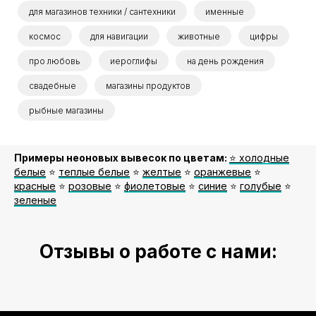
для магазинов техники / сантехники
именные
космос
для навигации
животные
цифры
про любовь
иероглифы
на день рождения
свадебные
магазины продуктов
рыбные магазины
Примеры неоновых вывесок по цветам:
⭐️ холодные
белые
⭐️
теплые белые
⭐️
желтые
⭐️
оранжевые
⭐️
красные
⭐️
розовые
⭐️
фиолетовые
⭐️
синие
⭐️
голубые
⭐️
зеленые
Отзывы о работе с нами: