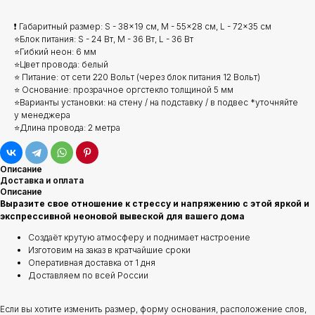
❗ Габаритный размер: S - 38x19 см, M - 55x28 см, L - 72x35 см
⭐Блок питания: S - 24 Вт, M - 36 Вт, L - 36 Вт
⭐Гибкий неон: 6 мм
⭐Цвет провода: белый
⭐ Питание: от сети 220 Вольт (через блок питания 12 Вольт)
⭐ Основание: прозрачное оргстекло толщиной 5 мм
⭐Варианты установки: на стену / на подставку / в подвес *уточняйте
у менеджера
⭐Длина провода: 2 метра
Описание
Доставка и оплата
Описание
Выразите свое отношение к стрессу и напряжению с этой яркой и
экспрессивной неоновой вывеской для вашего дома
Создаёт крутую атмосферу и поднимает настроение
Изготовим на заказ в кратчайшие сроки
Оперативная доставка от 1 дня
Доставляем по всей России
Если вы хотите изменить размер, форму основания, расположение слов,