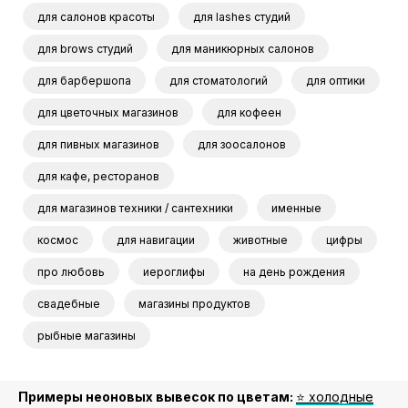
для салонов красоты
для lashes студий
для brows студий
для маникюрных салонов
для барбершопа
для стоматологий
для оптики
для цветочных магазинов
для кофеен
для пивных магазинов
для зоосалонов
для кафе, ресторанов
для магазинов техники / сантехники
именные
космос
для навигации
животные
цифры
про любовь
иероглифы
на день рождения
свадебные
магазины продуктов
рыбные магазины
Примеры неоновых вывесок по цветам:
⭐️ холодные