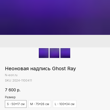
Неоновая надпись Ghost Ray
N-eon.ru
SKU:
2024-1100411
7 600
р.
Размер
S - 50*17 см
M - 75*26 см
L - 100*34 см