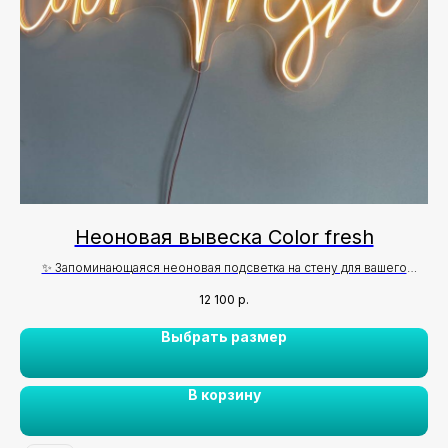
Неоновая вывеска Color fresh
Н
✨ Запоминающаяся неоновая подсветка на стену для вашего
пространства
12 100
р.
Выбрать размер
В корзину