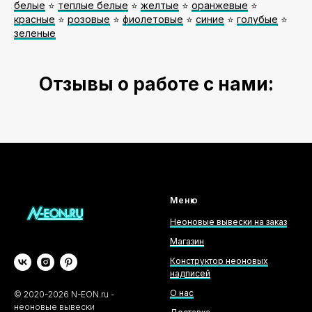
белые
⭐️
теплые белые
⭐️
желтые
⭐️
оранжевые
⭐️
красные
⭐️
розовые
⭐️
фиолетовые
⭐️
синие
⭐️
голубые
⭐️
зеленые
Отзывы о работе с нами:
Меню
Неоновые вывески на заказ
Магазин
Конструктор неоновых
надписей
О нас
©
2020-2026
N-EON.ru -
неоновые вывески