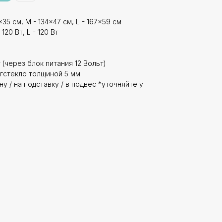
35 см, M - 134x47 см, L - 167x59 см
120 Вт, L - 120 Вт
 (через блок питания 12 Вольт)
гстекло толщиной 5 мм
у / на подставку / в подвес *уточняйте у