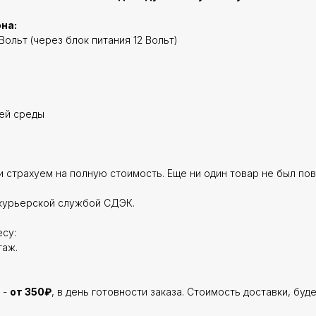
на:
Вольт (через блок питания 12 Вольт)
щей среды
 страхуем на полную стоимость. Еще ни один товар не был по
курьерской службой СДЭК.
су:
таж.
 -
от 350₽
, в день готовности заказа. Стоимость доставки, буд