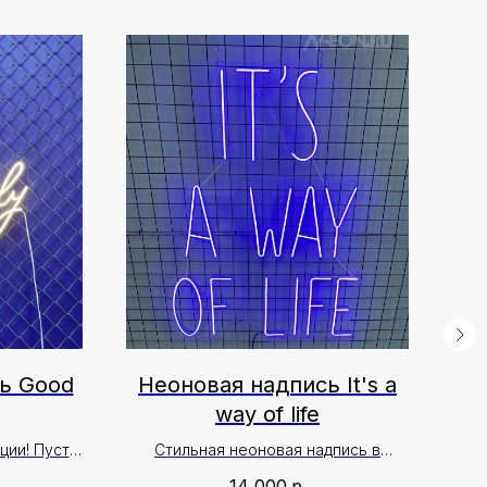
ь Good
Неоновая надпись It's a
Н
way of life
ции! Пусть
Стильная неоновая надпись в
Ярк
олнятся
комнату для создания атмосферы✨
14 000
р.