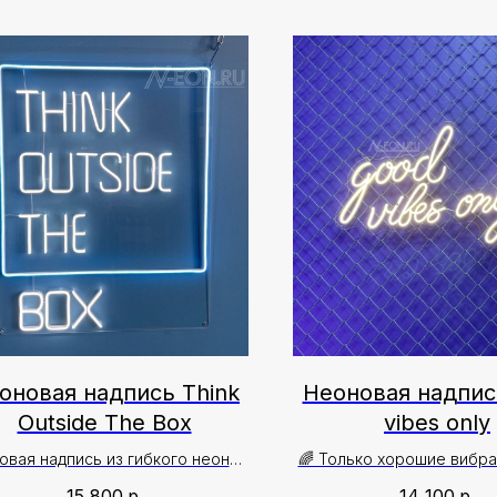
оновая надпись Think
Неоновая надпис
Outside The Box
vibes only
овая надпись из гибкого неона
🌈 Только хорошие вибра
смыслом в интерьер квартиры✨
ваш дом или офис нап
15 800
р.
14 100
р.