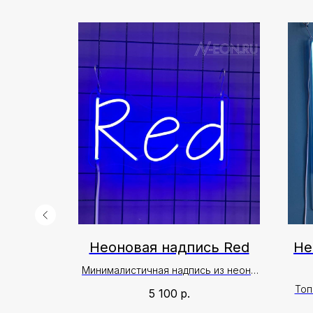
ь FUCK
Неоновая надпись Red
Не
Минималистичная надпись из неона
в оригинальном исполнении✨
нату для
Топ
5 100
р.
ры✨
со 