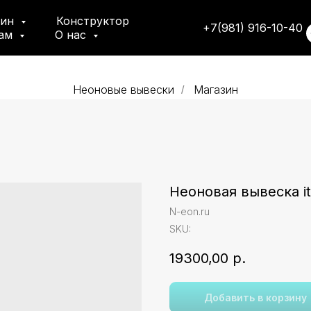
зин
Конструктор
+7(981) 916-10-40
там
О нас
Неоновые вывески
Магазин
/
Неоновая вывеска it's
N-eon.ru
SKU:
19300,00
р.
Добавить в корзину