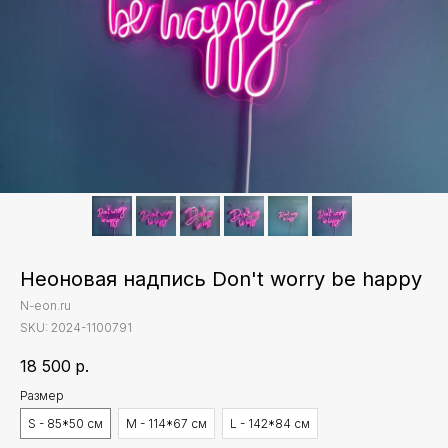
Неоновая надпись Don't worry be happy
N-eon.ru
SKU:
2024-1100791
18 500
р.
Размер
S - 85*50 см
M - 114*67 см
L - 142*84 см