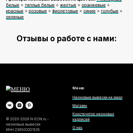
белые
⭐️
теплые белые
⭐️
желтые
⭐️
оранжевые
⭐️
красные
⭐️
розовые
⭐️
фиолетовые
⭐️
синие
⭐️
голубые
⭐️
зеленые
Отзывы о работе с нами:
Меню
Неоновые вывески на заказ
Магазин
Конструктор неоновых
©
2020-2026
N-EON.ru -
надписей
неоновые вывески
О нас
ИНН 236503321535