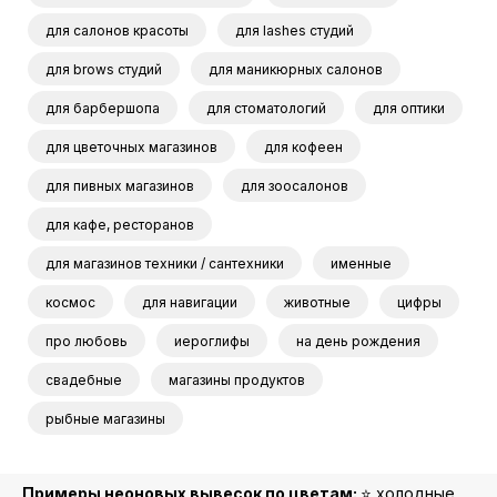
для салонов красоты
для lashes студий
для brows студий
для маникюрных салонов
для барбершопа
для стоматологий
для оптики
для цветочных магазинов
для кофеен
для пивных магазинов
для зоосалонов
для кафе, ресторанов
для магазинов техники / сантехники
именные
космос
для навигации
животные
цифры
про любовь
иероглифы
на день рождения
свадебные
магазины продуктов
рыбные магазины
Примеры неоновых вывесок по цветам:
⭐️ холодные