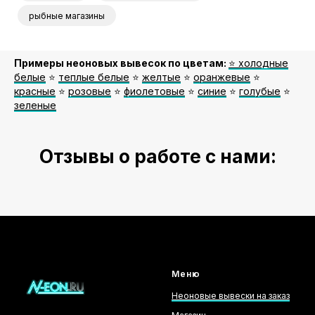
рыбные магазины
Примеры неоновых вывесок по цветам:
⭐️ холодные
белые
⭐️
теплые белые
⭐️
желтые
⭐️
оранжевые
⭐️
красные
⭐️
розовые
⭐️
фиолетовые
⭐️
синие
⭐️
голубые
⭐️
зеленые
Отзывы о работе с нами:
Меню
Неоновые вывески на заказ