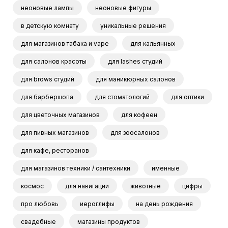
неоновые лампы
неоновые фигуры
в детскую комнату
уникальные решения
для магазинов табака и vape
для кальянных
для салонов красоты
для lashes студий
для brows студий
для маникюрных салонов
для барбершопа
для стоматологий
для оптики
для цветочных магазинов
для кофеен
для пивных магазинов
для зоосалонов
для кафе, ресторанов
для магазинов техники / сантехники
именные
космос
для навигации
животные
цифры
про любовь
иероглифы
на день рождения
свадебные
магазины продуктов