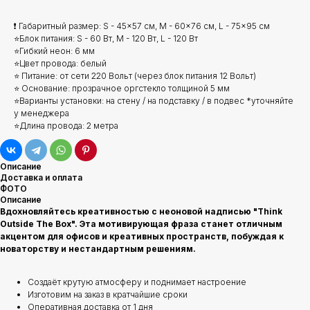
❗ Габаритный размер: S - 45x57 см, M - 60x76 см, L - 75x95 см
⭐Блок питания: S - 60 Вт, M - 120 Вт, L - 120 Вт
⭐Гибкий неон: 6 мм
⭐Цвет провода: белый
⭐ Питание: от сети 220 Вольт (через блок питания 12 Вольт)
⭐ Основание: прозрачное оргстекло толщиной 5 мм
⭐Варианты установки: на стену / на подставку / в подвес *уточняйте
у менеджера
⭐Длина провода: 2 метра
Описание
Доставка и оплата
ФОТО
Описание
Вдохновляйтесь креативностью с неоновой надписью "Think
Outside The Box". Эта мотивирующая фраза станет отличным
акцентом для офисов и креативных пространств, побуждая к
новаторству и нестандартным решениям.
Создаёт крутую атмосферу и поднимает настроение
Изготовим на заказ в кратчайшие сроки
Оперативная доставка от 1 дня