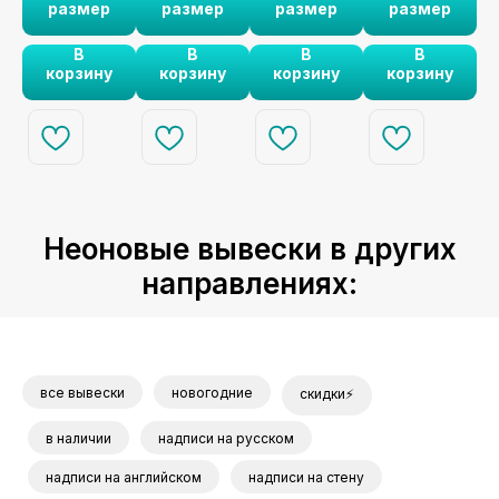
размер
размер
размер
размер
е
замотивирует
м стиле
а
наслаждаться
В
В
В
В
моментом.
п
корзину
корзину
корзину
корзину
ко
т
в
Неоновые вывески в других
направлениях:
все вывески
новогодние
скидки⚡
в наличии
надписи на русском
надписи на английском
надписи на стену