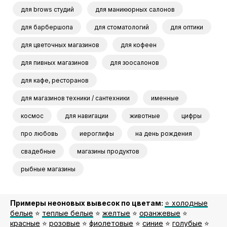
для brows студий
для маникюрных салонов
для барбершопа
для стоматологий
для оптики
для цветочных магазинов
для кофеен
для пивных магазинов
для зоосалонов
для кафе, ресторанов
для магазинов техники / сантехники
именные
космос
для навигации
животные
цифры
про любовь
иероглифы
на день рождения
свадебные
магазины продуктов
рыбные магазины
Примеры неоновых вывесок по цветам:
⭐️ холодные
белые
⭐️
теплые белые
⭐️
желтые
⭐️
оранжевые
⭐️
красные
⭐️
розовые
⭐️
фиолетовые
⭐️
синие
⭐️
голубые
⭐️