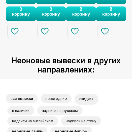
хорошее
В
В
В
В
настроение.
корзину
корзину
корзину
корзину
Неоновые вывески в других
направлениях:
все вывески
новогодние
скидки⚡
в наличии
надписи на русском
надписи на английском
надписи на стену
неоновые лампы
неоновые фигуры