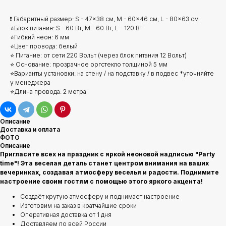
❗ Габаритный размер: S - 47x38 см, M - 60x46 см, L - 80x63 см
⭐Блок питания: S - 60 Вт, M - 60 Вт, L - 120 Вт
⭐Гибкий неон: 6 мм
⭐Цвет провода: белый
⭐ Питание: от сети 220 Вольт (через блок питания 12 Вольт)
⭐ Основание: прозрачное оргстекло толщиной 5 мм
⭐Варианты установки: на стену / на подставку / в подвес *уточняйте
у менеджера
⭐Длина провода: 2 метра
Описание
Доставка и оплата
ФОТО
Описание
Пригласите всех на праздник с яркой неоновой надписью "Party
time"! Эта веселая деталь станет центром внимания на ваших
вечеринках, создавая атмосферу веселья и радости. Поднимите
настроение своим гостям с помощью этого яркого акцента!
Создаёт крутую атмосферу и поднимает настроение
Изготовим на заказ в кратчайшие сроки
Оперативная доставка от 1 дня
Доставляем по всей России