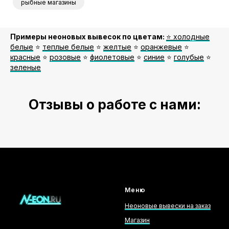
рыбные магазины
Примеры неоновых вывесок по цветам:
⭐️ холодные
белые
⭐️
теплые белые
⭐️
желтые
⭐️
оранжевые
⭐️
красные
⭐️
розовые
⭐️
фиолетовые
⭐️
синие
⭐️
голубые
⭐️
зеленые
Отзывы о работе с нами:
Меню
Неоновые вывески на заказ
Магазин