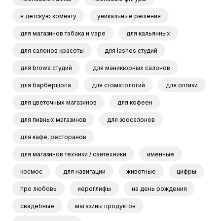
в детскую комнату
уникальные решения
для магазинов табака и vape
для кальянных
для салонов красоты
для lashes студий
для brows студий
для маникюрных салонов
для барбершопа
для стоматологий
для оптики
для цветочных магазинов
для кофеен
для пивных магазинов
для зоосалонов
для кафе, ресторанов
для магазинов техники / сантехники
именные
космос
для навигации
животные
цифры
про любовь
иероглифы
на день рождения
свадебные
магазины продуктов