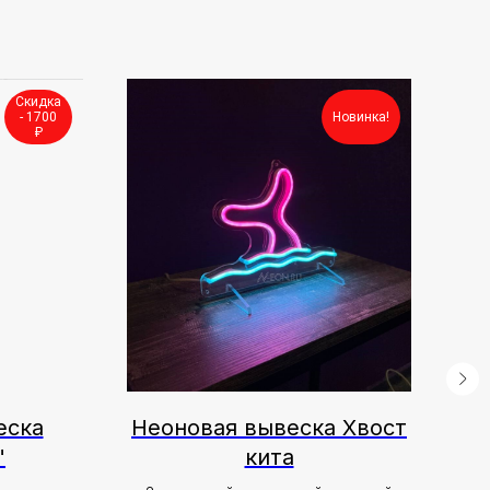
Скидка
- 1700
Новинка!
₽
еска
Неоновая вывеска Хвост
"
кита