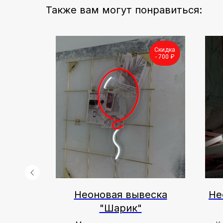
Также вам могут понравиться:
Скидка
Скидка
- 900 ₽
- 700 ₽
 "Роза"
Неоновая вывеска
Не
"Шарик"
олнена в
расного