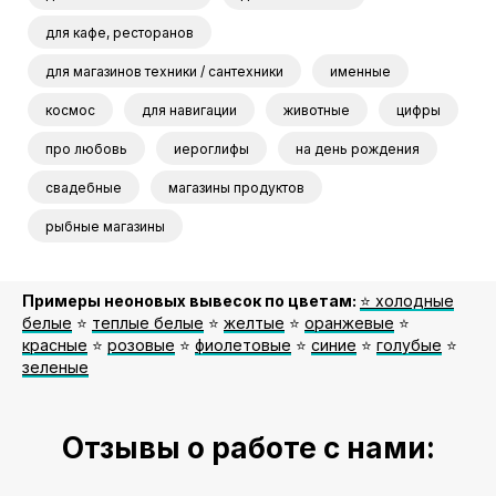
для кафе, ресторанов
для магазинов техники / сантехники
именные
космос
для навигации
животные
цифры
про любовь
иероглифы
на день рождения
свадебные
магазины продуктов
рыбные магазины
Примеры неоновых вывесок по цветам:
⭐️ холодные
белые
⭐️
теплые белые
⭐️
желтые
⭐️
оранжевые
⭐️
красные
⭐️
розовые
⭐️
фиолетовые
⭐️
синие
⭐️
голубые
⭐️
зеленые
Отзывы о работе с нами: