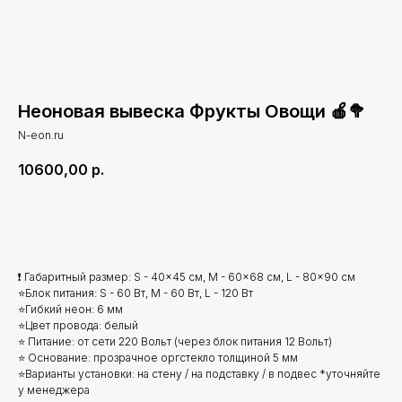
Неоновая вывеска Фрукты Овощи 🍎🥦
N-eon.ru
10600,00
р.
Добавить в корзину
❗ Габаритный размер: S - 40x45 см, M - 60x68 см, L - 80x90 см
⭐Блок питания: S - 60 Вт, M - 60 Вт, L - 120 Вт
⭐Гибкий неон: 6 мм
⭐Цвет провода: белый
⭐ Питание: от сети 220 Вольт (через блок питания 12 Вольт)
⭐ Основание: прозрачное оргстекло толщиной 5 мм
⭐Варианты установки: на стену / на подставку / в подвес *уточняйте
у менеджера