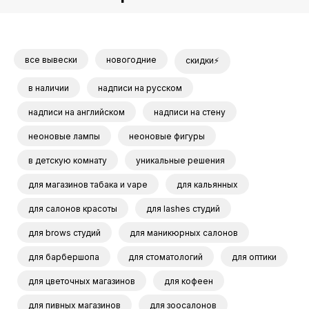
все вывески
новогодние
скидки⚡
в наличии
надписи на русском
надписи на английском
надписи на стену
неоновые лампы
неоновые фигуры
в детскую комнату
уникальные решения
для магазинов табака и vape
для кальянных
для салонов красоты
для lashes студий
для brows студий
для маникюрных салонов
для барбершопа
для стоматологий
для оптики
для цветочных магазинов
для кофеен
для пивных магазинов
для зоосалонов