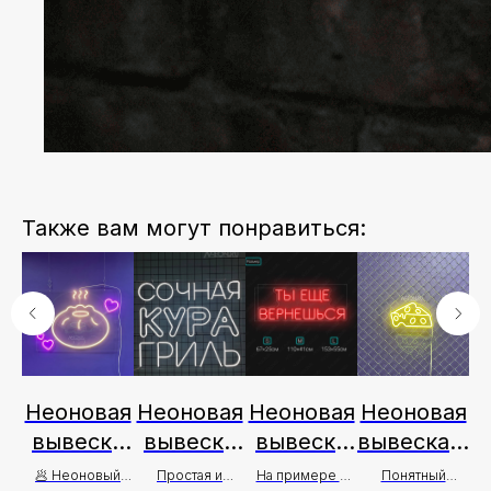
Также вам могут понравиться:
ая
Неоновая
Неоновая
Неоновая
Неоновая
Н
а
вывеска
вывеска
вывеска
вывеска в
Бууза
Сочная
Ты ещё
виде
Ш
ся
🥟 Неоновый
Простая и
На примере в
Понятный