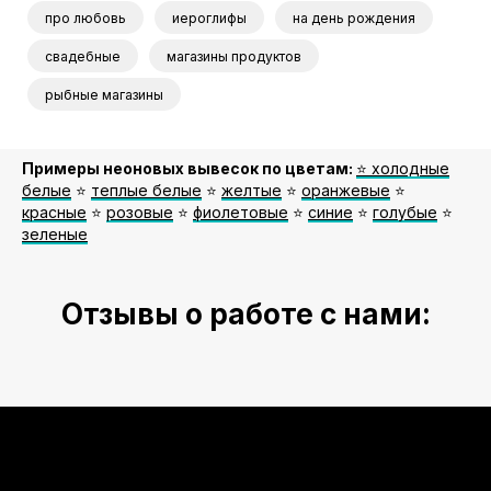
про любовь
иероглифы
на день рождения
свадебные
магазины продуктов
рыбные магазины
Примеры неоновых вывесок по цветам:
⭐️ холодные
белые
⭐️
теплые белые
⭐️
желтые
⭐️
оранжевые
⭐️
красные
⭐️
розовые
⭐️
фиолетовые
⭐️
синие
⭐️
голубые
⭐️
зеленые
Отзывы о работе с нами: