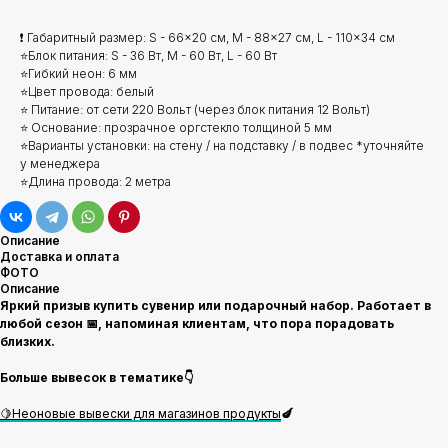
❗ Габаритный размер: S - 66x20 см, M - 88x27 см, L - 110x34 см
⭐Блок питания: S - 36 Вт, M - 60 Вт, L - 60 Вт
⭐Гибкий неон: 6 мм
⭐Цвет провода: белый
⭐ Питание: от сети 220 Вольт (через блок питания 12 Вольт)
⭐ Основание: прозрачное оргстекло толщиной 5 мм
⭐Варианты установки: на стену / на подставку / в подвес *уточняйте
у менеджера
⭐Длина провода: 2 метра
Описание
Доставка и оплата
ФОТО
Описание
Яркий призыв купить сувенир или подарочный набор. Работает в
любой сезон 📅, напоминая клиентам, что пора порадовать
близких.
Больше вывесок в тематике👇
🍋Неоновые вывески для магазинов продукты
🍆