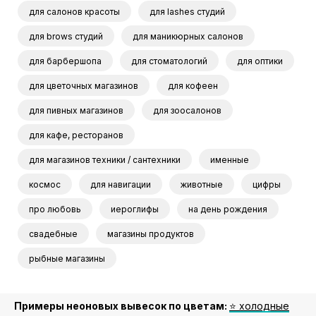
для салонов красоты
для lashes студий
для brows студий
для маникюрных салонов
для барбершопа
для стоматологий
для оптики
для цветочных магазинов
для кофеен
для пивных магазинов
для зоосалонов
для кафе, ресторанов
для магазинов техники / сантехники
именные
космос
для навигации
животные
цифры
про любовь
иероглифы
на день рождения
свадебные
магазины продуктов
рыбные магазины
Примеры неоновых вывесок по цветам:
⭐️ холодные