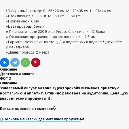
❗ Габаритный размер: S - 55x26 см, M - 73x35 см, L - 91x44 см
⭐Блок питания: S - 36 Вт, M - 60 Вт, L - 60 Вт
⭐Гибкий неон: 6 мм
⭐Цвет провода: белый
⭐ Питание: от сети 220 Вольт (через блок питания 12 Вольт)
⭐ Основание: прозрачное оргстекло толщиной 5 мм
⭐Варианты установки: на стену / на подставку / в подвес *уточняйте
у менеджера
⭐Длина провода: 2 метра
Описание
Доставка и оплата
ФОТО
Описание
Узнаваемый силуэт батона «Докторской» вызывает приятную
ностальгию и аппетит. Отлично работает на аудиторию, ценящую
классические продукты 👵.
Больше вывесок в тематике👇
🍋Неоновые вывески для магазинов продукты
🍆