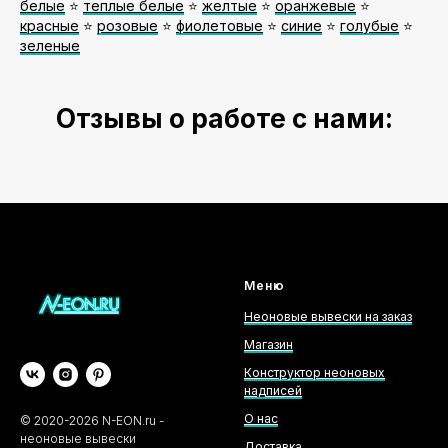
белые
⭐️
теплые белые
⭐️
желтые
⭐️
оранжевые
⭐️
красные
⭐️
розовые
⭐️
фиолетовые
⭐️
синие
⭐️
голубые
⭐️
зеленые
Отзывы о работе с нами:
Меню
Неоновые вывески на заказ
Магазин
Конструктор неоновых
надписей
О нас
©
2020-2026
N-EON.ru -
неоновые вывески
Доставка