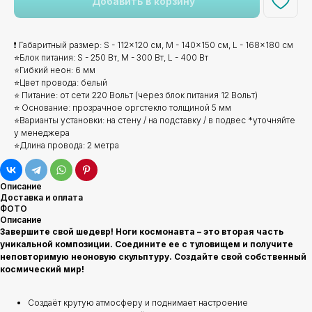
Добавить в корзину
❗ Габаритный размер: S - 112x120 см, M - 140x150 см, L - 168x180 см
⭐Блок питания: S - 250 Вт, M - 300 Вт, L - 400 Вт
⭐Гибкий неон: 6 мм
⭐Цвет провода: белый
⭐ Питание: от сети 220 Вольт (через блок питания 12 Вольт)
⭐ Основание: прозрачное оргстекло толщиной 5 мм
⭐Варианты установки: на стену / на подставку / в подвес *уточняйте
у менеджера
⭐Длина провода: 2 метра
Описание
Доставка и оплата
ФОТО
Описание
Завершите свой шедевр! Ноги космонавта – это вторая часть
уникальной композиции. Соедините ее с туловищем и получите
неповторимую неоновую скульптуру. Создайте свой собственный
космический мир!
Создаёт крутую атмосферу и поднимает настроение