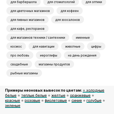
для барбершопа
для стоматологий
для оптики
для цветочных магазинов
для кофеен
для пивных магазинов
для зоосалонов
для кафе, ресторанов
для магазинов техники / сантехники
именные
космос
для навигации
животные
цифры
про любовь
иероглифы
на день рождения
свадебные
магазины продуктов
рыбные магазины
Примеры неоновых вывесок по цветам:
⭐️ холодные
белые
⭐️
теплые белые
⭐️
желтые
⭐️
оранжевые
⭐️
красные
⭐️
розовые
⭐️
фиолетовые
⭐️
синие
⭐️
голубые
⭐️
зеленые