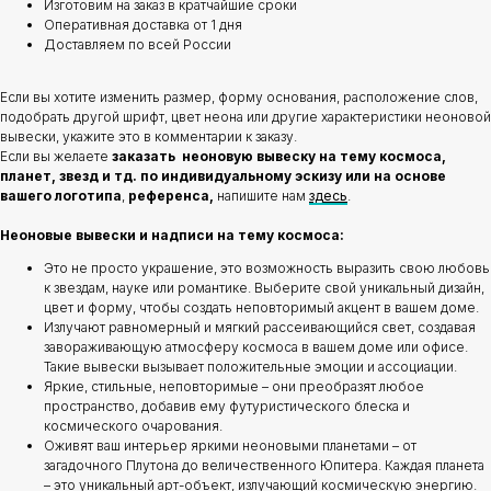
Изготовим на заказ в кратчайшие сроки
Оперативная доставка от 1 дня
Доставляем по всей России
Если вы хотите изменить размер, форму основания, расположение слов,
подобрать другой шрифт, цвет неона или другие характеристики неоновой
вывески, укажите это в комментарии к заказу.
Если вы желаете
заказать неоновую вывеску на тему космоса,
планет, звезд и тд. по индивидуальному эскизу или на основе
вашего логотипа
,
референса,
напишите нам
здесь
.
Неоновые вывески и надписи на тему космоса:
Это не просто украшение, это возможность выразить свою любовь
к звездам, науке или романтике. Выберите свой уникальный дизайн,
цвет и форму, чтобы создать неповторимый акцент в вашем доме.
Излучают равномерный и мягкий рассеивающийся свет, создавая
завораживающую атмосферу космоса в вашем доме или офисе.
Такие вывески вызывает положительные эмоции и ассоциации.
Яркие, стильные, неповторимые – они преобразят любое
пространство, добавив ему футуристического блеска и
космического очарования.
Оживят ваш интерьер яркими неоновыми планетами – от
загадочного Плутона до величественного Юпитера. Каждая планета
– это уникальный арт-объект, излучающий космическую энергию.