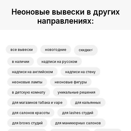
на
Неоновые вывески в других
вес
направлениях:
все вывески
новогодние
скидки⚡
в наличии
надписи на русском
надписи на английском
надписи на стену
неоновые лампы
неоновые фигуры
в детскую комнату
уникальные решения
для магазинов табака и vape
для кальянных
для салонов красоты
для lashes студий
для brows студий
для маникюрных салонов